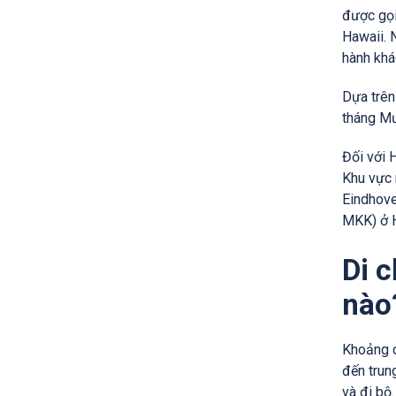
được gọi
Hawaii. 
hành khá
Dựa trên 
tháng Mư
Đối với 
Khu vực 
Eindhove
MKK) ở H
Di 
nào
Khoảng c
đến trung
và đi bộ.