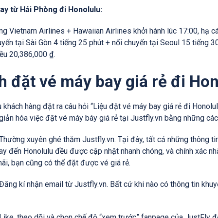
ay từ Hải Phòng đi Honolulu:
g Vietnam Airlines + Hawaiian Airlines khởi hành lúc 17:00, hạ cá
yến tại Sài Gòn 4 tiếng 25 phút + nối chuyến tại Seoul 15 tiếng 30
iều 20,386,000 ₫.
h đặt vé máy bay giá rẻ đi Ho
 khách hàng đặt ra câu hỏi “Liệu đặt vé máy bay giá rẻ đi Honolulu
giản hóa việc đặt vé máy báy giá rẻ tại Justfly.vn bằng những cá
Thường xuyên ghé thăm Justfly.vn. Tại đây, tất cả những thông t
y đến Honolulu đều được cập nhật nhanh chóng, và chính xác nhất
ãi, bạn cũng có thể đặt được vé giá rẻ.
Đăng kí nhận email từ Justfly.vn. Bất cứ khi nào có thông tin khu
Like, theo dõi và chọn chế độ “xem trước” fanpage của JustFly để