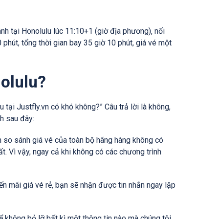
nh tại Honolulu lúc 11:10+1 (giờ địa phương), nối
 phút, tổng thời gian bay 35 giờ 10 phút, giá vé một
nolulu?
 tại Justfly.vn có khó không?” Câu trả lời là không,
ch sau đây:
in so sánh giá vé của toàn bộ hãng hàng không có
. Vì vậy, ngay cả khi không có các chương trình
yến mãi giá vé rẻ, bạn sẽ nhận được tin nhắn ngay lập
 không bỏ lỡ bất kì một thông tin nào mà chúng tôi