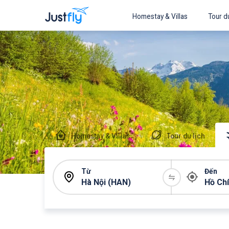
Homestay & Villas
Tour du
Homestay & Villas
Tour du lịch
Từ
Đến
Hà Nội (HAN)
Hồ Ch