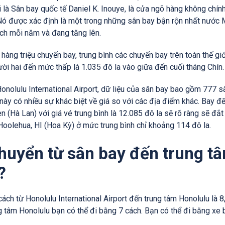
 là Sân bay quốc tế Daniel K. Inouye, là cửa ngõ hàng không chí
Nó được xác định là một trong những sân bay bận rộn nhất nước Mỹ
ch mỗi năm và đang tăng lên.
hàng triệu chuyến bay, trung bình các chuyến bay trên toàn thế giớ
ời hai đến mức thấp là 1.035 đô la vào giữa đến cuối tháng Chín. 
Honolulu International Airport, dữ liệu của sân bay bao gồm 777 
này có nhiều sự khác biệt về giá so với các địa điểm khác. Bay 
n (Hà Lan) với giá vé trung bình là 12.085 đô la sẽ rõ ràng sẽ đắ
oolehua, HI (Hoa Kỳ) ở mức trung bình chỉ khoảng 114 đô la.
chuyển từ sân bay đến trung t
?
ách từ Honolulu International Airport đến trung tâm Honolulu là 8,
 tâm Honolulu bạn có thể đi bằng 7 cách. Bạn có thể đi bằng xe buý