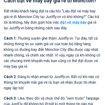
Cách đặt vé máy bay giá rẻ đi Moncton?
Rất nhiều khách hàng đặt ra câu hỏi “Liệu đặt vé máy bay
giá rẻ đi Moncton City tại Justfly.vn có khó không?” Câu trả
lời là không, hãy đơn giản hóa việc
đặt vé máy báy
giá rẻ
tại Justfly.vn bằng những cách sau đây:
Cách 1:
Thường xuyên ghé thăm Justfly.vn. Tại đây, tất cả
những thông tin so sánh giá vé của toàn bộ hãng hàng
không có đường bay đến Moncton City đều được cập nhật
nhanh chóng, và chính xác nhất. Vì vậy, ngay cả khi không có
các chương trình khuyến mãi, bạn cũng có thể đặt được vé
máy bay giá rẻ.
Cách 2:
Đăng kí nhận email từ Justfly.vn. Bất cứ khi nào có
thông tin khuyến mãi giá vé rẻ, bạn sẽ nhận được tin nhắn
ngay lập tức
Cách 3:
Like, theo dõi và chọn chế độ “xem trước” fanpage
của JustFly để không bỏ lỡ bất kì một thông tin nào mà