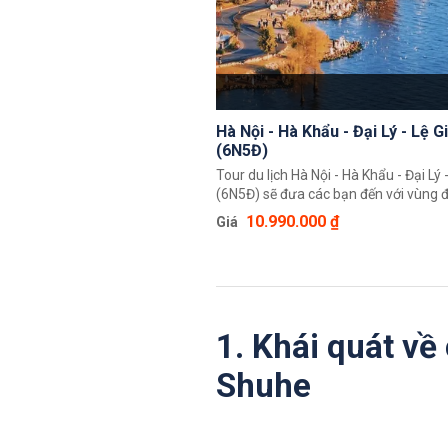
Hà Nội - Hà Khẩu - Đại Lý - Lệ G
(6N5Đ)
Tour du lịch Hà Nội - Hà Khẩu - Đại Lý 
(6N5Đ) sẽ đưa các bạn đến với vùng đ
Giang nổi tiếng với phong cảnh đẹp n
10.990.000 ₫
Giá
với những con đường đèo, dòng sông 
trấn cổ kính, những ngọn núi cao. Cù
cổ Đại Lý với những công trình kiến tr
hoá và ẩm thực đặc sắc.
1. Khái quát về
Shuhe