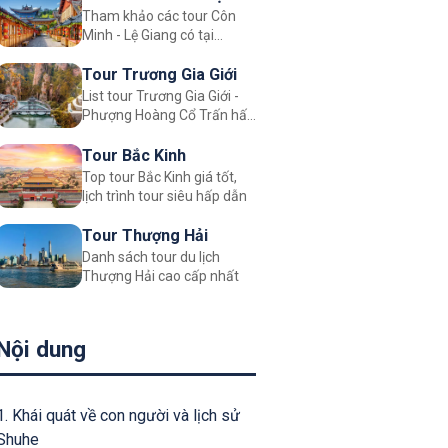
Tham khảo các tour Côn
Giang
Minh - Lệ Giang có tại
Justfly.vn
Tour Trương Gia Giới
List tour Trương Gia Giới -
Phượng Hoàng Cổ Trấn hấp
dẫn
Tour Bắc Kinh
Top tour Bắc Kinh giá tốt,
lịch trình tour siêu hấp dẫn
Tour Thượng Hải
Danh sách tour du lịch
Thượng Hải cao cấp nhất
Nội dung
1. Khái quát về con người và lịch sử
Shuhe