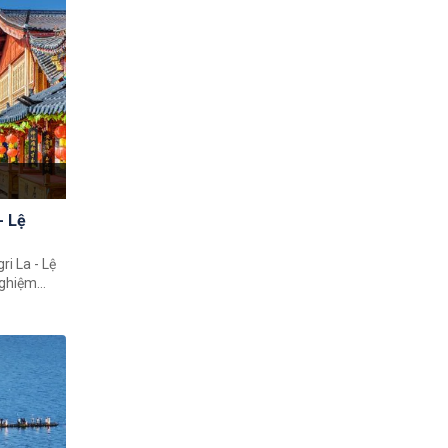
- Lệ
ri La - Lệ
nghiệm
 tuyệt vời
 và đô thị
trải nghiệm
n con
a.