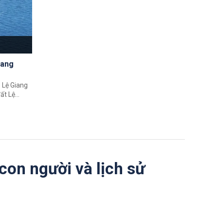
iang
- Lệ Giang
ất Lệ
hư tranh vẽ
xanh, thị
ng thành
úc cổ, văn
 con người và lịch sử