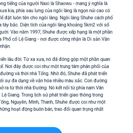
ong tiếng của người Naxi là Shaowu - mang ý nghĩa là
xưa kia, phía sau lưng của ngôi làng là ngọn núi cao có
để đặt luôn tên cho ngôi làng. Ngôi làng Shuhe cách phố
a tây bắc. Diện tích của ngôi làng khoảng 5km2 với số
gười. Vào năm 1997, Shuhe được xếp hạng là một phần
ủa Phố cổ Lệ Giang - nơi được công nhận là Di sản Văn
nhận.
riển lâu đời. Từ xa xưa, nó đã đóng góp một phần quan
h tế. Nơi đây được coi như một trung tâm phân phối của
 đường và thời nhà Tống. Nhờ đó, Shuhe đã phát triển
 với sự đa dạng về văn hóa nhiều màu sắc. Con đường
 ra từ thời nhà Đường. Nó kết nối từ phía nam Vân
ệ Giang. Trong lịch sử phát triển giao thông trong
Tống, Nguyên, Minh, Thanh, Shuhe được coi như một
những hoạt động buôn bán, trao đổi quan trọng nhất