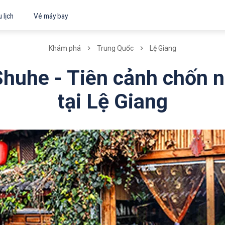
 lịch
Vé máy bay
Khám phá
Trung Quốc
Lệ Giang
Shuhe - Tiên cảnh chốn n
tại Lệ Giang