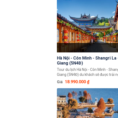
một đất nước Trung Quốc xinh đẹp.
Hà Nội - Côn Minh - Shangri La 
Giang (5N4Đ)
Tour du lịch Hà Nội - Côn Minh - Shang
Giang (5N4Đ) du khách sẽ được trải 
tham quan, khám phá những cảnh đẹp
18.990.000 ₫
Giá
với những ngọn đồi xanh, hồ nước đẹp
hoa bạt ngàn. Đây thực sự sẽ là một 
đáng nhớ của du khách về thiên nhiê
người và cả văn hoá của xứ Trung Ho