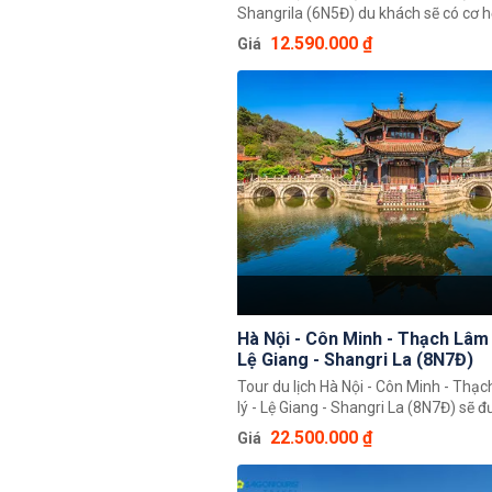
Shangrila (6N5Đ) du khách sẽ có cơ h
đến với Lệ Giang – cố đô của vương q
12.590.000 ₫
Giá
trên cao nguyên Tây Bắc Vân Nam và 
không thể bỏ qua cơ hội đến với Shan
thủ phủ châu tự trị dân tộc Tạng Địc
Hứa hẹn đây sẽ là một hành trình đán
Hà Nội - Côn Minh - Thạch Lâm -
Lệ Giang - Shangri La (8N7Đ)
Tour du lịch Hà Nội - Côn Minh - Thạc
lý - Lệ Giang - Shangri La (8N7Đ) sẽ 
khách đến những vùng đất mới nơi c
22.500.000 ₫
Giá
phá những cảnh quan thiên nhiên, tr
văn hoá và tiếp xúc với những người 
đây. Du khách sẽ có những cái nhìn m