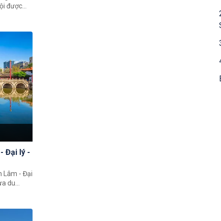
ội được
uốc Naxi
đặc biệt
gri La –
h Khánh.
g nhớ.
 Đại lý -
h Lâm - Đại
đưa du
ó thể khám
ải nghiệm
dân nơi
ới mẻ về