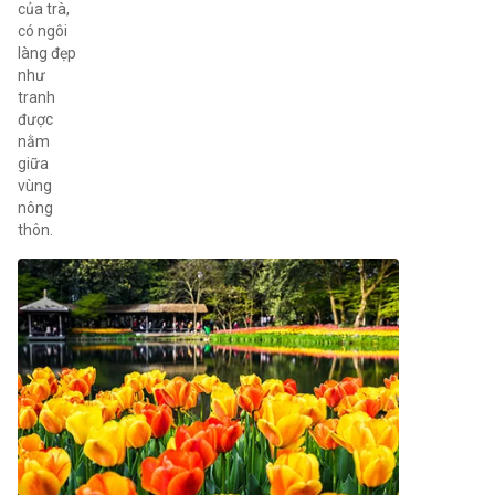
của trà,
có ngôi
làng đẹp
như
tranh
được
nằm
giữa
vùng
nông
thôn.