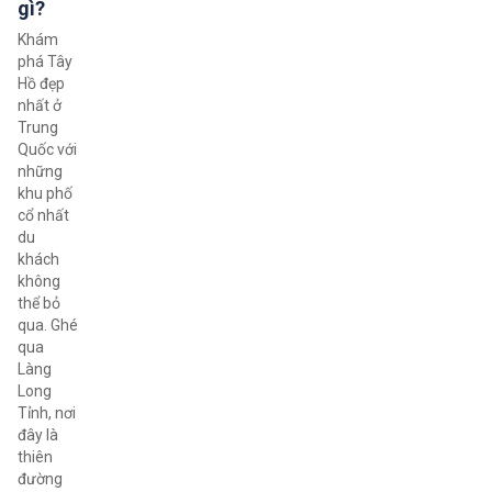
gì?
Khám
phá Tây
Hồ đẹp
nhất ở
Trung
Quốc với
những
khu phố
cổ nhất
du
khách
không
thể bỏ
qua. Ghé
qua
Làng
Long
Tỉnh, nơi
đây là
thiên
đường