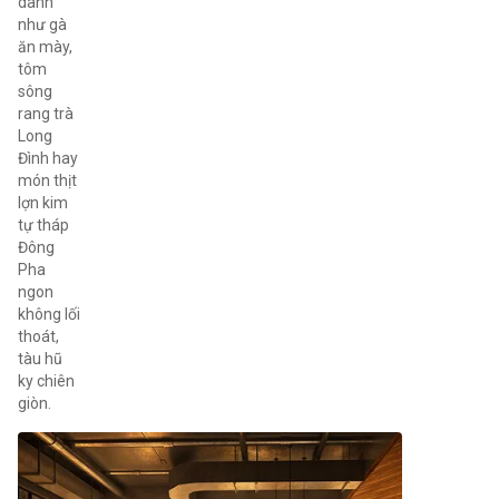
danh
như gà
ăn mày,
tôm
sông
rang trà
Long
Đình hay
món thịt
lợn kim
tự tháp
Đông
Pha
ngon
không lối
thoát,
tàu hũ
ky chiên
giòn.