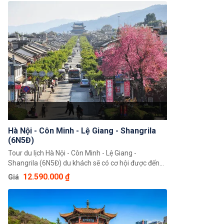
Hà Nội - Côn Minh - Lệ Giang - Shangrila
(6N5Đ)
Tour du lịch Hà Nội - Côn Minh - Lệ Giang -
Shangrila (6N5Đ) du khách sẽ có cơ hội được đến
với Lệ Giang – cố đô của vương quốc Naxi trên cao
12.590.000 ₫
Giá
nguyên Tây Bắc Vân Nam và đặc biệt không thể bỏ
qua cơ hội đến với Shangri La – thủ phủ châu tự trị
dân tộc Tạng Địch Khánh. Hứa hẹn đây sẽ là một
hành trình đáng nhớ.