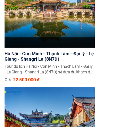
Hà Nội - Côn Minh - Thạch Lâm - Đại lý - Lệ
Giang - Shangri La (8N7Đ)
Tour du lịch Hà Nội - Côn Minh - Thạch Lâm - Đại lý
- Lệ Giang - Shangri La (8N7Đ) sẽ đưa du khách đến
những vùng đất mới nơi có thể khám phá những
22.500.000 ₫
Giá
cảnh quan thiên nhiên, trải nghiệm văn hoá và tiếp
xúc với những người dân nơi đây. Du khách sẽ có
những cái nhìn mới mẻ về một đất nước Trung
Quốc xinh đẹp.