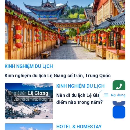
KINH NGHIỆM DU LỊCH
Kinh nghiệm du lịch Lệ Giang cổ trấn, Trung Quốc
KINH NGHIỆM DU LỊCH
Nên đi du lịch Lệ Giang vào thời
Nội dung
điểm nào trong năm?
HOTEL & HOMESTAY