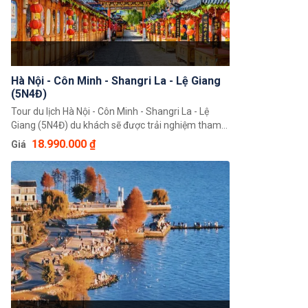
Hà Nội - Côn Minh - Shangri La - Lệ Giang
(5N4Đ)
Tour du lịch Hà Nội - Côn Minh - Shangri La - Lệ
Giang (5N4Đ) du khách sẽ được trải nghiệm tham
quan, khám phá những cảnh đẹp tuyệt vời với
18.990.000 ₫
Giá
những ngọn đồi xanh, hồ nước đẹp và đô thị hoa
bạt ngàn. Đây thực sự sẽ là một trải nghiệm đáng
nhớ của du khách về thiên nhiên con người và cả
văn hoá của xứ Trung Hoa.