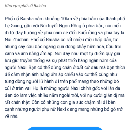
Khu vực phố cổ Baisha
Phố cổ Baisha nằm khoảng 10km về phía bắc của thành phố
Lệ Giang, gần với Núi tuyết Ngọc Rồng ở phía bắc, còn nếu
đi từ đây hướng về phía nam sẽ đến Suối rồng và phía tây là
Núi Zhishan. Phố cổ Baisha có rất nhiều điều hấp dẫn, từ
những cây cầu bắc ngang qua dòng chảy hiền hòa, bầu trời
xanh và ánh nắng ấm áp. Nơi đây như một tụ điểm quý giá
lưu giữ truyền thống và sự phát triển hàng ngàn năm của
người Naxi. Bạn có thể dừng chân ở bất cứ đâu mà bạn thích
để cảm nhận ánh nắng ấm áp chiếu vào cơ thể, cũng như
từng dòng người lữ hành đi trên phố mang theo những bó
củi ở trên vai. Họ là những người Naxi chính gốc với làn da
đen do làm việc nhiều năm ngoài trời, với nụ cười giản dị mà
rất chân thật. Còn có những con gia súc chậm rãi đi bên
cạnh những người phụ nữ Naxi đang mang những bó gỗ trở
về nhà.