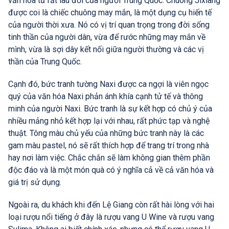
văn hóa từ rất lâu đời của người Trung Quốc. Chuông Jixiang
được coi là chiếc chuông may mắn, là một dụng cụ hiến tế
của người thời xưa. Nó có vị trí quan trọng trong đời sống
tinh thần của người dân, vừa để rước những may mắn về
mình, vừa là sợi dây kết nối giữa người thường và các vị
thần của Trung Quốc.
Cạnh đó, bức tranh tường Naxi được ca ngợi là viên ngọc
quý của văn hóa Naxi phản ánh khía cạnh tử tế và thông
minh của người Naxi. Bức tranh là sự kết hợp có chủ ý của
nhiều mảng nhỏ kết hợp lại với nhau, rất phức tạp và nghệ
thuật. Tông màu chủ yếu của những bức tranh này là các
gam màu pastel, nó sẽ rất thích hợp để trang trí trong nhà
hay nơi làm việc. Chắc chắn sẽ làm không gian thêm phần
độc đáo và là một món quà có ý nghĩa cả về cả văn hóa và
giá trị sử dụng.
Ngoài ra, du khách khi đến Lệ Giang còn rất hài lòng với hai
loại rượu nổi tiếng ở đây là rượu vang U Wine và rượu vang