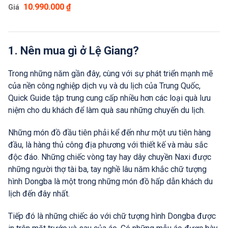
nổi tiếng với phong cảnh đẹp như tranh vẽ với
10.990.000 ₫
Giá
những con đường đèo, dòng sông xanh, thị trấn cổ
kính, những ngọn núi cao. Cùng thành cổ Đại Lý với
những công trình kiến trúc cổ, văn hoá và ẩm thực
đặc sắc.
1. Nên mua gì ở Lệ Giang?
Trong những năm gần đây, cùng với sự phát triển mạnh mẽ
của nền công nghiệp dịch vụ và du lịch của Trung Quốc,
Quick Guide tập trung cung cấp nhiều hơn các loại quà lưu
niệm cho du khách để làm quà sau những chuyến du lịch.
Những món đồ đầu tiên phải kể đến như một ưu tiên hàng
đầu, là hàng thủ công địa phương với thiết kế và màu sắc
độc đáo. Những chiếc vòng tay hay dây chuyền Naxi được
những người thợ tài ba, tay nghề lâu năm khắc chữ tượng
hình Dongba là một trong những món đồ hấp dẫn khách du
lịch đến đây nhất.
Tiếp đó là những chiếc áo với chữ tượng hình Dongba được