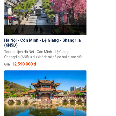
Hà Nội - Côn Minh - Lệ Giang - Shangrila
(6N5Đ)
Tour du lịch Hà Nội - Côn Minh - Lệ Giang -
Shangrila (6N5Đ) du khách sẽ có cơ hội được đến
với Lệ Giang – cố đô của vương quốc Naxi trên cao
12.590.000 ₫
Giá
nguyên Tây Bắc Vân Nam và đặc biệt không thể bỏ
qua cơ hội đến với Shangri La – thủ phủ châu tự trị
dân tộc Tạng Địch Khánh. Hứa hẹn đây sẽ là một
hành trình đáng nhớ.