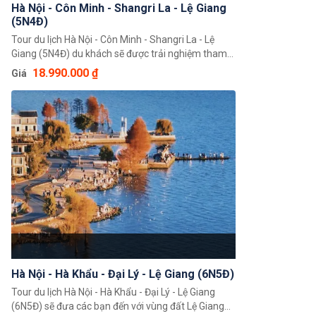
Hà Nội - Côn Minh - Shangri La - Lệ Giang
(5N4Đ)
Tour du lịch Hà Nội - Côn Minh - Shangri La - Lệ
Giang (5N4Đ) du khách sẽ được trải nghiệm tham
quan, khám phá những cảnh đẹp tuyệt vời với
18.990.000 ₫
Giá
những ngọn đồi xanh, hồ nước đẹp và đô thị hoa
bạt ngàn. Đây thực sự sẽ là một trải nghiệm đáng
nhớ của du khách về thiên nhiên con người và cả
văn hoá của xứ Trung Hoa.
Hà Nội - Hà Khẩu - Đại Lý - Lệ Giang (6N5Đ)
Tour du lịch Hà Nội - Hà Khẩu - Đại Lý - Lệ Giang
(6N5Đ) sẽ đưa các bạn đến với vùng đất Lệ Giang