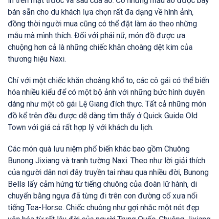
in trên mặt trước và sau của áo. Có những mẫu áo được bày
bán sẵn cho du khách lựa chọn rất đa dạng về hình ảnh,
đồng thời người mua cũng có thể đặt làm áo theo những
mẫu mà mình thích. Đối với phái nữ, món đồ được ưa
chuộng hơn cả là những chiếc khăn choàng dệt kim của
thương hiệu Naxi.
Chỉ với một chiếc khăn choàng khổ to, các cô gái có thể biến
hóa nhiều kiểu để có một bộ ảnh với những bức hình duyên
dáng như một cô gái Lệ Giang đích thực. Tất cả những món
đồ kể trên đều được dễ dàng tìm thấy ở Quick Guide Old
Town với giá cả rất hợp lý với khách du lịch.
Các món quà lưu niệm phổ biến khác bao gồm Chuông
Bunong Jixiang và tranh tường Naxi. Theo như lời giải thích
của người dân nơi đây truyền tai nhau qua nhiều đời, Bunong
Bells lấy cảm hứng từ tiếng chuông của đoàn lữ hành, di
chuyển bằng ngựa đã từng đi trên con đường cổ xưa nổi
tiếng Tea-Horse. Chiếc chuông như gợi nhắc một nét đẹp