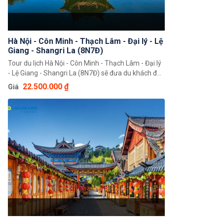
Hà Nội - Côn Minh - Thạch Lâm - Đại lý - Lệ
Giang - Shangri La (8N7Đ)
Tour du lịch Hà Nội - Côn Minh - Thạch Lâm - Đại lý
- Lệ Giang - Shangri La (8N7Đ) sẽ đưa du khách đến
những vùng đất mới nơi có thể khám phá những
22.500.000 ₫
Giá
cảnh quan thiên nhiên, trải nghiệm văn hoá và tiếp
xúc với những người dân nơi đây. Du khách sẽ có
những cái nhìn mới mẻ về một đất nước Trung
Quốc xinh đẹp.