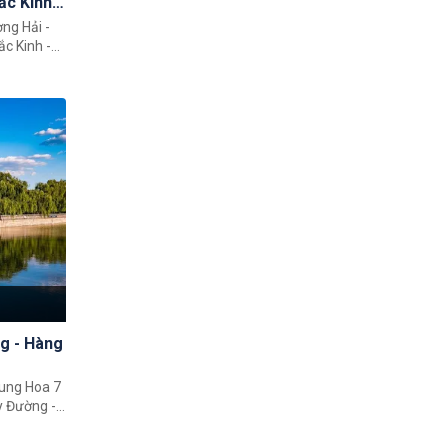
ắc Kinh -
ng Hải -
ắc Kinh -
há đất đất
o giúp quý
h đất nước
ạt 5 điểm
, Hàng
ng - Hàng
rung Hoa 7
g đến cho
. Trong