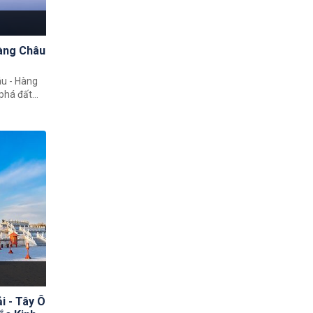
Hàng Châu
âu - Hàng
phá đất
o giúp quý
h đất nước
ạt 4 thành
, Hàng
i - Tây Ô