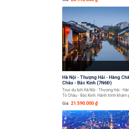
khách có thể chiêm ngưỡng toàn cản
Trung Hoa với những cảnh đẹp thiên 
vĩ cùng nền văn hoá và với bề dày lịc
nhất Châu Á.
Hà Nội - Thượng Hải - Hàng Châ
Châu - Bắc Kinh (7N6Đ)
Tour du lịch Hà Nội - Thượng Hải - Hà
Tô Châu - Bắc Kinh. Hành trình khám 
nước Trung Hoa 7 ngày 6 đêm độc đá
21.590.000 ₫
Giá
khách có thể chiêm ngưỡng toàn cản
Trung Hoa rộng lớn, khám phá một lo
phố nổi tiếng là Bắc Kinh, Thượng Hải
Châu, Tô Châu.