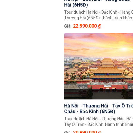
Hải (6N5Đ)
Tour du lịch Hà Nội - Bắc Kinh - Hàng 
Thượng Hải (6N5Đ) - hành trình khám
đất nước Trung Hoa độc đáo giúp qu
22.590.000 ₫
Giá
thể chiêm ngưỡng toàn cảnh đất nướ
Hoa rộng lớn, khám phá một loạt 3 t
nổi tiếng là Bắc Kinh, Thượng Hải, Hà
Hà Nội - Thượng Hải - Tây Ô Tr
Châu - Bắc Kinh (6N5Đ)
Tour du lịch Hà Nội - Thượng Hải - Hà
Tây Ô Trấn - Bắc Kinh. Hành trình kh
nước Trung Hoa 6 ngày 5 đêm độc đá
20.990.000 ₫
Giá