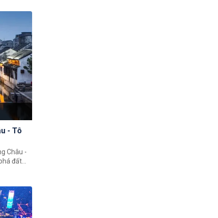
h đất nước
nhiên hùng
h sử bậc
u - Tô
ng Châu -
phá đất
o giúp quý
h đất nước
ạt 4 thành
, Hàng