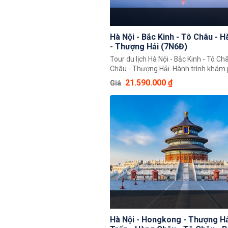
Hà Nội - Bắc Kinh - Tô Châu - 
- Thượng Hải (7N6Đ)
Tour du lịch Hà Nội - Bắc Kinh - Tô Ch
Châu - Thượng Hải. Hành trình khám 
nước Trung Hoa 7 ngày 6 đêm độc đá
21.590.000 ₫
Giá
khách có thể chiêm ngưỡng toàn cản
Trung Hoa rộng lớn, khám phá một lo
phố nổi tiếng là Bắc Kinh, Thượng Hải
Châu, Tô Châu.
Hà Nội - Hongkong - Thượng Hả