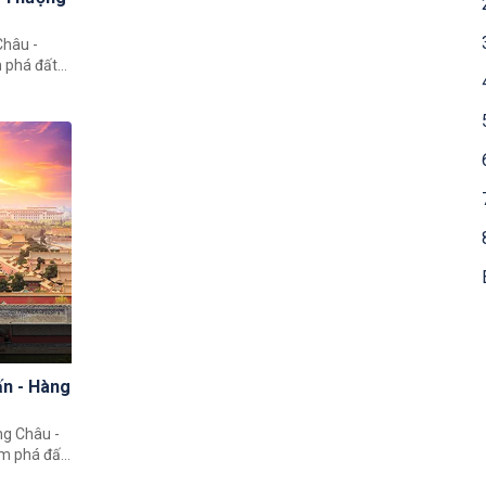
Châu -
 phá đất
ý khách có
c Trung
hành phố
ng Châu.
ấn - Hàng
ng Châu -
ám phá đất
o giúp quý