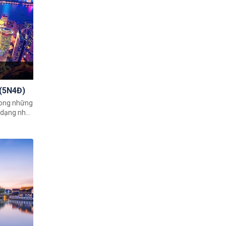
 (5N4Đ)
rong những
 dạng nhất
ượng Hải -
n cho du
khách có
c Trung
hùng vĩ
ử bậc nhất