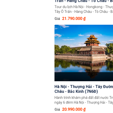
Trấn - Hàng Châu - Tô Châu - B
Hongkong - Hà Nội (8N7Đ)
Tour du lịch Hà Nội - Hongkong - Thượ
Tây Ô Trấn - Hàng Châu - Tô Châu - B
Hongkong - Hà Nội Hành trình khám p
21.790.000 ₫
Giá
nước Trung Hoa 8 ngày 7 đêm độc đá
khách có thể chiêm ngưỡng toàn cản
Trung Hoa rộng lớn, khám phá một lo
đến nổi tiếng là Bắc Kinh, Thượng Hải
Châu, Tô Châu, Tây Ô Trấn.
Hà Nội - Thượng Hải - Tây Đườ
Châu - Bắc Kinh (7N6Đ)
Hành trình khám phá đất đất nước T
ngày 6 đêm Hà Nội - Thượng Hải - Tây Đường -
Hàng Châu - Bắc Kinh (7N6Đ) sẽ man
20.990.000 ₫
Giá
du khách những trải nghiệm tuyệt vời