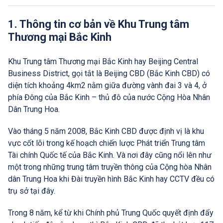
đất nước Trung Hoa rộng lớn, khám phá một loạt 4
thành phố nổi tiếng là Bắc Kinh, Thượng Hải, Hàng
1. Thông tin cơ bản về Khu Trung tâm
Châu, Tây Đường.
Thương mại Bắc Kinh
Khu Trung tâm Thương mại Bắc Kinh hay Beijing Central
Business District, gọi tắt là Beijing CBD (Bắc Kinh CBD) có
diện tích khoảng 4km2 nằm giữa đường vành đai 3 và 4, ở
phía Đông của Bắc Kinh – thủ đô của nước Cộng Hòa Nhân
Dân Trung Hoa.
Vào tháng 5 năm 2008, Bắc Kinh CBD được định vị là khu
vực cốt lõi trong kế hoạch chiến lược Phát triển Trung tâm
Tài chính Quốc tế của Bắc Kinh. Và nơi đây cũng nổi lên như
một trong những trung tâm truyền thông của Cộng hòa Nhân
dân Trung Hoa khi Đài truyền hình Bắc Kinh hay CCTV đều có
trụ sở tại đây.
Trong 8 năm, kể từ khi Chính phủ Trung Quốc quyết định đẩy