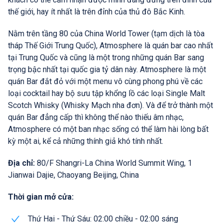
thế giới, hay ít nhất là trên đỉnh của thủ đô Bắc Kinh.
Nằm trên tầng 80 của China World Tower (tạm dịch là tòa
tháp Thế Giới Trung Quốc), Atmosphere là quán bar cao nhất
tại Trung Quốc và cũng là một trong những quán Bar sang
trọng bậc nhất tại quốc gia tỷ dân này. Atmosphere là một
quán Bar đắt đỏ với một menu vô cùng phong phú về các
loại cocktail hay bộ sưu tập khổng lồ các loại Single Malt
Scotch Whisky (Whisky Mạch nha đơn). Và để trở thành một
quán Bar đẳng cấp thì không thể nào thiếu âm nhạc,
Atmosphere có một ban nhạc sống có thể làm hài lòng bất
kỳ một ai, kể cả những thính giả khó tính nhất.
Địa chỉ:
80/F Shangri-La China World Summit Wing, 1
Jianwai Dajie, Chaoyang Beijing, China
Thời gian mở cửa:
Thứ Hai - Thứ Sáu: 02:00 chiều - 02:00 sáng