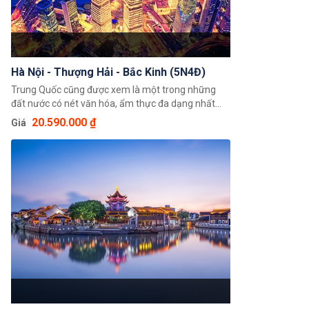
Hà Nội - Thượng Hải - Bắc Kinh (5N4Đ)
Trung Quốc cũng được xem là một trong những
đất nước có nét văn hóa, ẩm thực đa dạng nhất
trên thế giới. Tour du lịch Hà Nội - Thượng Hải - Bắc
20.590.000 ₫
Giá
Kinh (5N4Đ) hứa hẹn sẽ mang đến cho du khách
trải nghiệm độc đáo giúp quý khách có thể chiêm
ngưỡng toàn cảnh đất nước Trung Hoa với những
cảnh đẹp thiên nhiên hùng vĩ cùng nền văn hoá và
với bề dày lịch sử bậc nhất Châu Á.