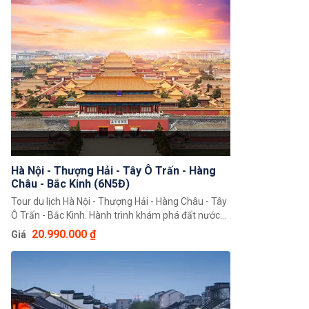
Bắc Kinh, Thượng Hải, Hàng Châu.
Hà Nội - Thượng Hải - Tây Ô Trấn - Hàng
Châu - Bắc Kinh (6N5Đ)
Tour du lịch Hà Nội - Thượng Hải - Hàng Châu - Tây
Ô Trấn - Bắc Kinh. Hành trình khám phá đất nước
Trung Hoa 6 ngày 5 đêm độc đáo giúp quý khách
20.990.000 ₫
Giá
có thể chiêm ngưỡng toàn cảnh đất nước Trung
Hoa với những cảnh đẹp thiên nhiên hùng vĩ cùng
nền văn hoá và với bề dày lịch sử bậc nhất Châu Á.