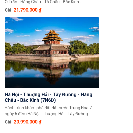
Ô Trấn - Hàng Châu - Tô Châu - Bắc Kinh -
Hongkong - Hà Nội Hành trình khám phá đất đất
21.790.000 ₫
Giá
nước Trung Hoa 8 ngày 7 đêm độc đáo giúp quý
khách có thể chiêm ngưỡng toàn cảnh đất nước
Trung Hoa rộng lớn, khám phá một loạt 5 điểm đến
nổi tiếng là Bắc Kinh, Thượng Hải, Hàng Châu, Tô
Châu, Tây Ô Trấn.
Hà Nội - Thượng Hải - Tây Đường - Hàng
Châu - Bắc Kinh (7N6Đ)
Hành trình khám phá đất đất nước Trung Hoa 7
ngày 6 đêm Hà Nội - Thượng Hải - Tây Đường -
Hàng Châu - Bắc Kinh (7N6Đ) sẽ mang đến cho du
20.990.000 ₫
Giá
khách những trải nghiệm tuyệt vời. Trong hành
trình này du khách có thể chiêm ngưỡng toàn cảnh