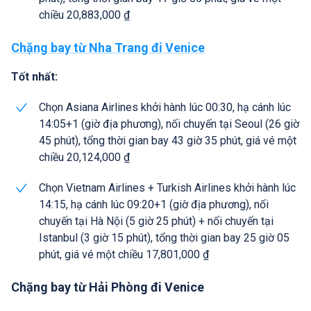
chiều 20,883,000 ₫
Chặng bay từ Nha Trang đi Venice
Tốt nhất:
Chọn Asiana Airlines khởi hành lúc 00:30, hạ cánh lúc
14:05+1 (giờ địa phương), nối chuyến tại Seoul (26 giờ
45 phút), tổng thời gian bay 43 giờ 35 phút, giá vé một
chiều 20,124,000 ₫
Chọn Vietnam Airlines + Turkish Airlines khởi hành lúc
14:15, hạ cánh lúc 09:20+1 (giờ địa phương), nối
chuyến tại Hà Nội (5 giờ 25 phút) + nối chuyến tại
Istanbul (3 giờ 15 phút), tổng thời gian bay 25 giờ 05
phút, giá vé một chiều 17,801,000 ₫
Chặng bay từ Hải Phòng đi Venice