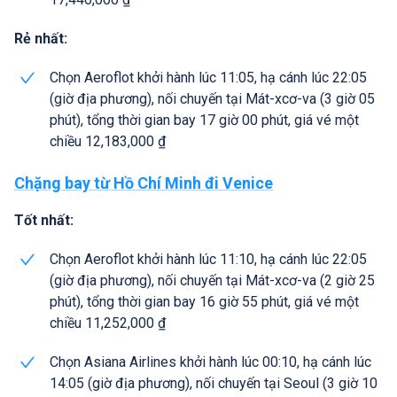
Rẻ nhất:
Chọn Aeroflot khởi hành lúc 11:05, hạ cánh lúc 22:05
(giờ địa phương), nối chuyến tại Mát-xcơ-va (3 giờ 05
phút), tổng thời gian bay 17 giờ 00 phút, giá vé một
chiều 12,183,000 ₫
Chặng bay từ Hồ Chí Minh đi Venice
Tốt nhất:
Chọn Aeroflot khởi hành lúc 11:10, hạ cánh lúc 22:05
(giờ địa phương), nối chuyến tại Mát-xcơ-va (2 giờ 25
phút), tổng thời gian bay 16 giờ 55 phút, giá vé một
chiều 11,252,000 ₫
Chọn Asiana Airlines khởi hành lúc 00:10, hạ cánh lúc
14:05 (giờ địa phương), nối chuyến tại Seoul (3 giờ 10