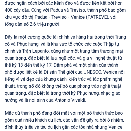
được ngăn cách bởi các kênh đào và được liên kết bởi hơn
400 cây cầu. Cùng với Padua và Treviso, thành phố bao gồm
khu vực đô thị Padua - Treviso - Venice (PATREVE), với
tổng dân số 2,6 triệu người.
Đây là một cường quốc tài chính và hàng hải trong thời Trung
cổ và Phục hưng, và là khu vực tổ chức các cuộc Thập tự
chinh và Trận Lepanto, cũng như một trung tâm thương mại
quan trọng, đặc biệt là lụa, ngũ cốc, và gia vị, nghệ thuật từ
thế kỷ 13 đến thế kỷ 17. Đầm phá và một phần của thành
phố được liệt kê là Di sản Thế giới của UNESCO. Venice nổi
tiếng vì vẻ đẹp của khung cảnh, kiến trúc và tác phẩm nghệ
thuật, trong số đó không thể bỏ qua phong trào nghệ thuật
quan trọng, đặc biệt là trong thời kỳ Phục hưng, nhạc giao
hưởng và là nơi sinh của Antonio Vivaldi.
Mặc dù thành phố đang đối mặt với một số thách thức bao
gồm quá nhiều khách du lịch, các vấn đề gây ra bởi ô nhiễm,
đỉnh thủy triều và tàu du lịch gần các tòa nhà nhưng Venice