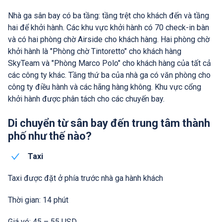
Nhà ga sân bay có ba tầng: tầng trệt cho khách đến và tầng
hai để khởi hành. Các khu vực khởi hành có 70 check-in bàn
và có hai phòng chờ Airside cho khách hàng. Hai phòng chờ
khởi hành là "Phòng chờ Tintoretto" cho khách hàng
SkyTeam và "Phòng Marco Polo" cho khách hàng của tất cả
các công ty khác. Tầng thứ ba của nhà ga có văn phòng cho
công ty điều hành và các hãng hàng không. Khu vực cổng
khởi hành được phân tách cho các chuyến bay.
Di chuyển từ sân bay đến trung tâm thành
phố như thế nào?
Taxi
Taxi được đặt ở phía trước nhà ga hành khách
Thời gian: 14 phút
Giá vé: 45 – 55 USD