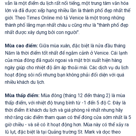
vẫn là một điểm du lịch rất nổi tiếng, một trung tâm văn hóa
lớn và đã được xếp hạng nhiều lần là thành phố đẹp nhất thế
giới. Theo Times Online mô tả Venice là một trong những
thành phố lãng mạn nhất châu u cũng như là "thành phố đẹp
nhất được xây dựng bởi con người".
Mùa cao điểm:
Giữa mùa xuân, đặc biệt là nửa đầu tháng
Năm là thời điểm tốt nhất để ngắm cảnh ở Venice. Cái lạnh
của mùa đông đã nguôi ngoai và mặt trời xuất hiện hàng
ngày giúp cho nhiệt độ ấm áp thoải mái. Các dịch vụ du lịch
hoạt động sôi nổi nhưng bạn không phải đối diện với quá
nhiều khách du lịch.
Mùa thấp điểm:
Mùa đông (tháng 12 đến tháng 2) là mùa
thấp điểm, với nhiệt độ trung bình từ -1 đến 5 độ C. Đây là
thời điểm ít khách du lịch và giá phòng rẻ nhất nhưng hãy
nhớ rằng các điểm tham quan có thể đóng cửa sớm nhất là 5
giờ chiều - và sẽ có ít hoạt động hơn. Mùa này có thể xảy ra
lũ lụt, đặc biệt là tại Quảng trường St. Mark và dọc theo