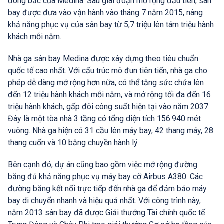
đông bắc của Medina. Sau giai đoạn mở rộng đầu tiên, sân
bay được đưa vào vận hành vào tháng 7 năm 2015, nâng
khả năng phục vụ của sân bay từ 5,7 triệu lên tám triệu hành
khách mỗi năm.
Nhà ga sân bay Medina được xây dựng theo tiêu chuẩn
quốc tế cao nhất. Với cấu trúc mô đun tiên tiến, nhà ga cho
phép dễ dàng mở rộng hơn nữa, có thể tăng sức chứa lên
đến 12 triệu hành khách mỗi năm, và mở rộng tối đa đến 16
triệu hành khách, gấp đôi công suất hiện tại vào năm 2037.
Đây là một tòa nhà 3 tầng có tổng diện tích 156.940 mét
vuông. Nhà ga hiện có 31 cầu lên máy bay, 42 thang máy, 28
thang cuốn và 10 băng chuyền hành lý.
Bên cạnh đó, dự án cũng bao gồm việc mở rộng đường
băng đủ khả năng phục vụ máy bay cỡ Airbus A380. Các
đường băng kết nối trực tiếp đến nhà ga để đảm bảo máy
bay di chuyển nhanh và hiệu quả nhất. Với công trình này,
năm 2013 sân bay đã được Giải thưởng Tài chính quốc tế