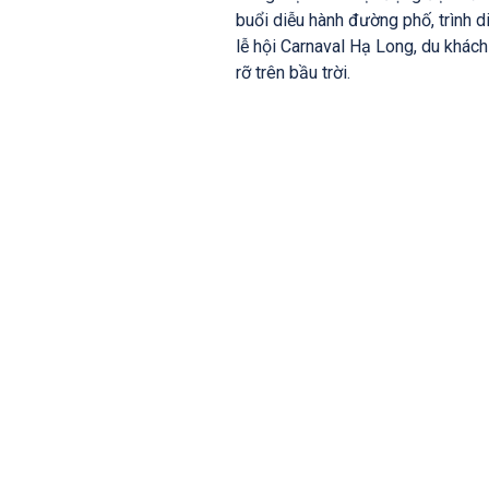
buổi diễu hành đường phố, trình d
lễ hội Carnaval Hạ Long, du khác
rỡ trên bầu trời.