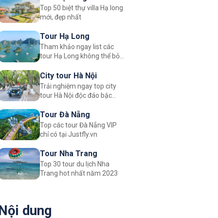
Top 50 biệt thự villa Hạ long
mới, đẹp nhất
Tour Hạ Long
Tham khảo ngay list các
tour Hạ Long không thể bỏ
qua
City tour Hà Nội
Trải nghiệm ngay top city
tour Hà Nội độc đáo bậc
nhất
Tour Đà Nẵng
Top các tour Đà Nẵng VIP
chỉ có tại Justfly.vn
Tour Nha Trang
Top 30 tour du lịch Nha
Trang hot nhất năm 2023
Nội dung