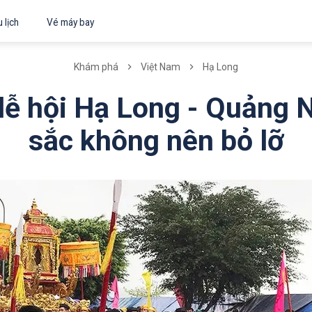
 lịch
Vé máy bay
Khám phá
Việt Nam
Hạ Long
lễ hội Hạ Long - Quảng 
sắc không nên bỏ lỡ