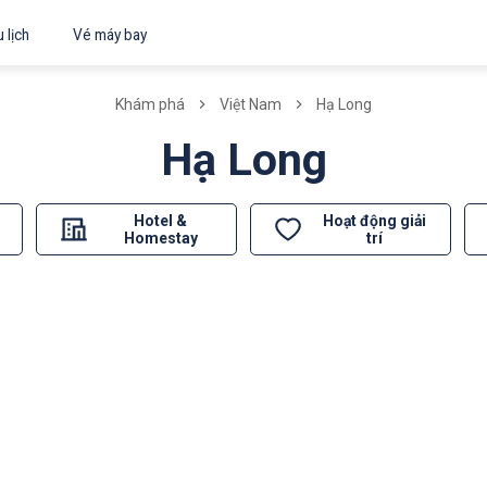
 lịch
Vé máy bay
Khám phá
Việt Nam
Hạ Long
Hạ Long
Hotel &
Hoạt động giải
Homestay
trí