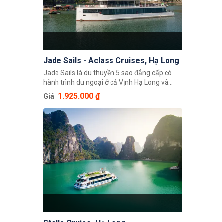
buffet siêu to khổng lồ, chỗ ngồi thoải mái.
Tầng hai là cũng là không gian nhà hàng và
quầy bar. Tầng ba là khu vực sân thượng đẻ
checkin sống ảo, góc nào cũng đẹp cũng
sang.
Jade Sails - Aclass Cruises, Hạ Long
Jade Sails là du thuyền 5 sao đẳng cấp có
hành trình du ngoại ở cả Vịnh Hạ Long và
Vịnh Lan Hạ. Du thuyền có thiết kế sang
1.925.000 ₫
Giá
trọng, ấm cúng, nhân viên nhiệt tình hăng hái
cùng với lịch trình đặc sắc là những gì du
thuyền Jade Sails cung cấp cho du khách.
Lựa chọn du thuyền Jade Sails chắc chắn sẽ
mang lại chuyến đi đáng nhớ khi trải nghiệm
những dịch vụ tiện nghi chất lượng hàng đầu,
cùng đội ngũ nhân viên chuyên nghiệp.