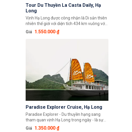
Tour Du Thuyền La Casta Daily, Hạ
Long
Vịnh Hạ Long được công nhận là Di sản thiên
nhiên thế giới với diện tích 434 km vuông với
775 hòn đảo lớn nhỏ. Nó giống như một hình
1.550.000 ₫
Giá
tam giác khổng lồ với đảo Ðầu Gỗ, hồ Ba
Hầm và đảo Cống Tây là ba điểm góc của nó.
Hiện nay, La Casta Cruise với hệ thống tàu
ngủ đêm tiêu chuẩn 5 Sao và ra mắt sản
phẩm tàu thăm Vịnh trong ngày cao cấp
nhằm đáp ứng nhu cầu thăm quan Vịnh Hạ
Long với chất lượng luxury cũng như nhằm
bảo vệ môi trường sinh thái và phát triển bền
vững Vịnh Hạ Long.
Paradise Explorer Cruise, Hạ Long
Paradise Explorer - Du thuyền hạng sang
tham quan vịnh Hạ Long trong ngày - là sự
lựa chọn hoàn hảo cho những du khách
1.350.000 ₫
Giá
không có điều kiện về thời gian nhưng vẫn