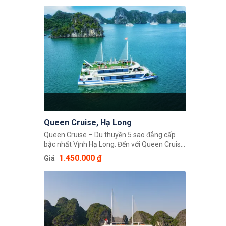
mong muốn được khám phá những nét đặc
sắc nhất của Vịnh Hạ Long trong vòng 1
ngày. Đây cũng là cơ hội để du khách trải
nghiệm dịch vụ chuẩn 5 sao của du thuyền
Paradise với mức giá vô cùng hợp lý.
Queen Cruise, Hạ Long
Queen Cruise – Du thuyền 5 sao đẳng cấp
bậc nhất Vịnh Hạ Long. Đến với Queen Cruise
chỉ trong một ngày du khách có sự trải
1.450.000 ₫
Giá
nghiệm đúng nghĩa với dịch vụ 5 sao chuẩn
Châu Au. Tại đây quý khách có thể tận
hưởng đầy đủ dịch vụ chu đáo, được chuẩn bị
kỹ lưỡng từ khâu tiếp đón đến phần ăn. Du
thuyền Queen gồm 3 tầng rộng rãi và trang
nhã, đầy đủ các tiện nghi cao cấp. Tầng một
là không gian nhà hàng sang trọng, với quầy