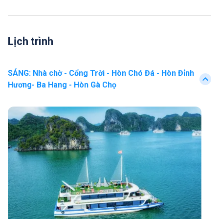
Lịch trình
SÁNG
:
Nhà chờ - Cổng Trời - Hòn Chó Đá - Hòn Đỉnh
Hương- Ba Hang - Hòn Gà Chọ