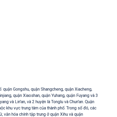
hố: quận Gongshu, quận Shangcheng, quận Xiacheng,
injiang, quận Xiaoshan, quận Yuhang, quận Fuyang và 3
yang và Lin'an, và 2 huyện là Tonglu và Chun'an. Quận
ộc khu vực trung tâm của thành phố. Trong số đó, các
ử, văn hóa chính tập trung ở quận Xihu và quận