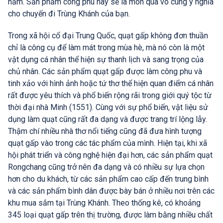
năm. Sản phẩm công phu này sẽ là món quà vô cùng ý nghĩa
cho chuyến đi Trùng Khánh của bạn.
Trong xã hội cổ đại Trung Quốc, quạt gấp không đơn thuần
chỉ là công cụ để làm mát trong mùa hè, mà nó còn là một
vật dụng cá nhân thể hiện sự thanh lịch và sang trọng của
chủ nhân. Các sản phẩm quạt gấp được làm công phu và
tinh xảo với hình ảnh hoặc tứ thơ thể hiện quan điểm cá nhân
rất được yêu thích và phổ biến rộng rãi trong giới quý tộc từ
thời đại nhà Minh (1551). Cùng với sự phổ biến, vật liệu sử
dụng làm quạt cũng rất đa dạng và được trang trí lộng lẫy.
Thậm chí nhiều nhà thơ nổi tiếng cũng đã đưa hình tượng
quạt gấp vào trong các tác phẩm của mình. Hiện tại, khi xã
hội phát triển và công nghệ hiện đại hơn, các sản phẩm quạt
Rongchang cũng trở nên đa dạng và có nhiều sự lựa chọn
hơn cho du khách, từ các sản phẩm cao cấp đến trung bình
và các sản phẩm bình dân được bày bán ở nhiều nơi trên các
khu mua sắm tại Trùng Khánh. Theo thống kê, có khoảng
345 loại quạt gấp trên thị trường, được làm bằng nhiều chất