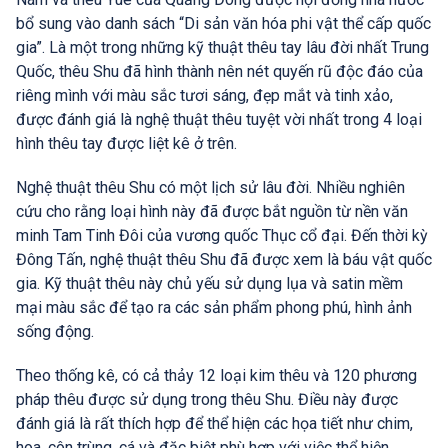
bổ sung vào danh sách “Di sản văn hóa phi vật thể cấp quốc
gia”. Là một trong những kỹ thuật thêu tay lâu đời nhất Trung
Quốc, thêu Shu đã hình thành nên nét quyến rũ độc đáo của
riêng mình với màu sắc tươi sáng, đẹp mắt và tinh xảo,
được đánh giá là nghệ thuật thêu tuyệt vời nhất trong 4 loại
hình thêu tay được liệt kê ở trên.
Nghệ thuật thêu Shu có một lịch sử lâu đời. Nhiều nghiên
cứu cho rằng loại hình này đã được bắt nguồn từ nền văn
minh Tam Tinh Đôi của vương quốc Thục cổ đại. Đến thời kỳ
Đông Tấn, nghệ thuật thêu Shu đã được xem là báu vật quốc
gia. Kỹ thuật thêu này chủ yếu sử dụng lụa và satin mềm
mại màu sắc để tạo ra các sản phẩm phong phú, hình ảnh
sống động.
Theo thống kê, có cả thảy 12 loại kim thêu và 120 phương
pháp thêu được sử dụng trong thêu Shu. Điều này được
đánh giá là rất thích hợp để thể hiện các họa tiết như chim,
hoa, côn trùng, cá và đặc biệt phù hợp với việc thể hiện