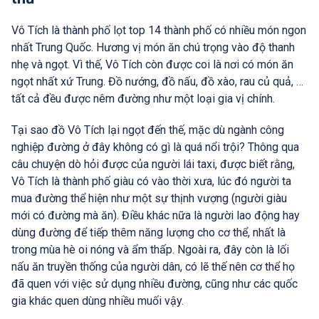
Vô Tích là thành phố lọt top 14 thành phố có nhiều món ngon
nhất Trung Quốc. Hương vị món ăn chú trọng vào độ thanh
nhẹ và ngọt. Vì thế, Vô Tích còn được coi là nơi có món ăn
ngọt nhất xứ Trung. Đồ nướng, đồ nấu, đồ xào, rau củ quả, …
tất cả đều được nêm đường như một loại gia vị chính.
Tại sao đồ Vô Tích lại ngọt đến thế, mặc dù ngành công
nghiệp đường ở đây không có gì là quá nổi trội? Thông qua
câu chuyện dò hỏi được của người lái taxi, được biết rằng,
Vô Tích là thành phố giàu có vào thời xưa, lúc đó người ta
mua đường thể hiện như một sự thịnh vượng (người giàu
mới có đường mà ăn). Điều khác nữa là người lao động hay
dùng đường để tiếp thêm năng lượng cho cơ thể, nhất là
trong mùa hè oi nóng và ẩm thấp. Ngoài ra, đây còn là lối
nấu ăn truyền thống của người dân, có lẽ thế nên cơ thể họ
đã quen với việc sử dụng nhiều đường, cũng như các quốc
gia khác quen dùng nhiều muối vậy.