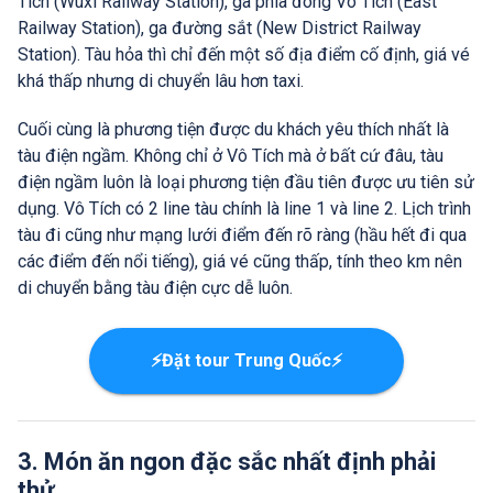
Tích (Wuxi Railway Station), ga phía đông Vô Tích (East
Railway Station), ga đường sắt (New District Railway
Station). Tàu hỏa thì chỉ đến một số địa điểm cố định, giá vé
khá thấp nhưng di chuyển lâu hơn taxi.
Cuối cùng là phương tiện được du khách yêu thích nhất là
tàu điện ngầm. Không chỉ ở Vô Tích mà ở bất cứ đâu, tàu
điện ngầm luôn là loại phương tiện đầu tiên được ưu tiên sử
dụng. Vô Tích có 2 line tàu chính là line 1 và line 2. Lịch trình
tàu đi cũng như mạng lưới điểm đến rõ ràng (hầu hết đi qua
các điểm đến nổi tiếng), giá vé cũng thấp, tính theo km nên
di chuyển bằng tàu điện cực dễ luôn.
⚡Đặt tour Trung Quốc⚡
3. Món ăn ngon đặc sắc nhất định phải
thử