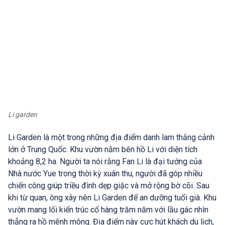
Li garden
Li Garden là một trong những địa điểm danh lam thắng cảnh
lớn ở Trung Quốc. Khu vườn nằm bên hồ Li với diện tích
khoảng 8,2 ha. Người ta nói rằng Fan Li là đại tướng của
Nhà nước Yue trong thời kỳ xuân thu, người đã góp nhiều
chiến công giúp triều đình dẹp giặc và mở rộng bờ cõi. Sau
khi từ quan, ông xây nên Li Garden để an dưỡng tuổi già. Khu
vườn mang lối kiến trúc cổ hàng trăm năm với lầu gác nhìn
thẳng ra hồ mênh mông. Địa điểm này cực hút khách du lịch,