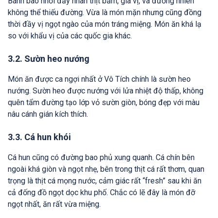
Bánh bao nhồi đầy nhân thịt băm, gia vị, và đương nhiên
không thể thiếu đường. Vừa là món mặn nhưng cũng đồng
thời đầy vị ngọt ngào của món tráng miệng. Món ăn khá lạ
so với khẩu vị của các quốc gia khác.
3.2. Sườn heo nướng
Món ăn được ca ngợi nhất ở Vô Tích chính là sườn heo
nướng. Sườn heo được nướng với lửa nhiệt độ thấp, không
quên tẩm đường tạo lớp vỏ sườn giòn, bóng đẹp với màu
nâu cánh gián kích thích.
3.3. Cá hun khói
Cá hun cũng có đường bao phủ xung quanh. Cá chín bên
ngoài khá giòn và ngọt nhẹ, bên trong thịt cá rất thơm, quan
trọng là thịt cá mọng nước, cảm giác rất “fresh” sau khi ăn
cả đống đồ ngọt dọc khu phố. Chắc có lẽ đây là món đỡ
ngọt nhất, ăn rất vừa miệng.