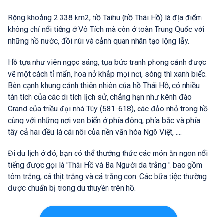
Rộng khoảng 2.338 km2, hồ Taihu (hồ Thái Hồ) là địa điểm
không chỉ nổi tiếng ở Vô Tích mà còn ở toàn Trung Quốc với
những hồ nước, đồi núi và cảnh quan nhân tạo lộng lẫy.
Hồ tựa như viên ngọc sáng, tựa bức tranh phong cảnh được
vẽ một cách tỉ mẩn, hoa nở khắp mọi nơi, sóng thì xanh biếc.
Bên cạnh khung cảnh thiên nhiên của hồ Thái Hồ, có nhiều
tàn tích của các di tích lịch sử, chẳng hạn như kênh đào
Grand của triều đại nhà Tùy (581-618), các đảo nhỏ trong hồ
cùng với những nơi ven biển ở phía đông, phía bắc và phía
tây cả hai đều là cái nôi của nền văn hóa Ngô Việt, ....
Đi du lịch ở đó, bạn có thể thưởng thức các món ăn ngon nổi
tiếng được gọi là 'Thái Hồ và Ba Người da trắng ', bao gồm
tôm trắng, cá thịt trắng và cá trắng con. Các bữa tiệc thường
được chuẩn bị trong du thuyền trên hồ.