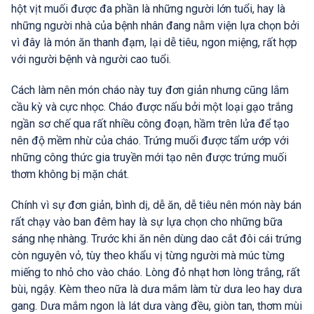
hột vịt muối được đa phần là những người lớn tuổi, hay là
những người nhà của bệnh nhân đang nằm viện lựa chọn bởi
vì đây là món ăn thanh đạm, lại dễ tiêu, ngon miệng, rất hợp
với người bệnh và người cao tuổi.
Cách làm nên món cháo này tuy đơn giản nhưng cũng lắm
cầu kỳ và cực nhọc. Cháo được nấu bởi một loại gạo trắng
ngần sơ chế qua rất nhiều công đoạn, hầm trên lửa để tạo
nên độ mềm nhừ của cháo. Trứng muối được tẩm ướp với
những công thức gia truyền mới tạo nên được trứng muối
thơm không bị mặn chát.
Chính vì sự đơn giản, bình dị, dễ ăn, dễ tiêu nên món này bán
rất chạy vào ban đêm hay là sự lựa chọn cho những bữa
sáng nhẹ nhàng. Trước khi ăn nên dùng dao cắt đôi cái trứng
còn nguyên vỏ, tùy theo khẩu vị từng người mà múc từng
miếng to nhỏ cho vào cháo. Lòng đỏ nhạt hơn lòng trắng, rất
bùi, ngậy. Kèm theo nữa là dưa mắm làm từ dưa leo hay dưa
gang. Dưa mắm ngon là lát dưa vàng đều, giòn tan, thơm mùi