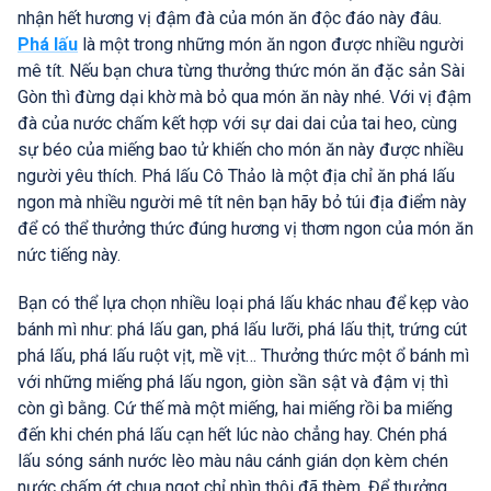
nhận hết hương vị đậm đà của món ăn độc đáo này đâu.
Phá lấu
là một trong những món ăn ngon được nhiều người
mê tít. Nếu bạn chưa từng thưởng thức món ăn đặc sản Sài
Gòn thì đừng dại khờ mà bỏ qua món ăn này nhé. Với vị đậm
đà của nước chấm kết hợp với sự dai dai của tai heo, cùng
sự béo của miếng bao tử khiến cho món ăn này được nhiều
người yêu thích. Phá lấu Cô Thảo là một địa chỉ ăn phá lấu
ngon mà nhiều người mê tít nên bạn hãy bỏ túi địa điểm này
để có thể thưởng thức đúng hương vị thơm ngon của món ăn
nức tiếng này.
Bạn có thể lựa chọn nhiều loại phá lấu khác nhau để kẹp vào
bánh mì như: phá lấu gan, phá lấu lưỡi, phá lấu thịt, trứng cút
phá lấu, phá lấu ruột vịt, mề vịt… Thưởng thức một ổ bánh mì
với những miếng phá lấu ngon, giòn sần sật và đậm vị thì
còn gì bằng. Cứ thế mà một miếng, hai miếng rồi ba miếng
đến khi chén phá lấu cạn hết lúc nào chẳng hay. Chén phá
lấu sóng sánh nước lèo màu nâu cánh gián dọn kèm chén
nước chấm ớt chua ngọt chỉ nhìn thôi đã thèm. Để thưởng