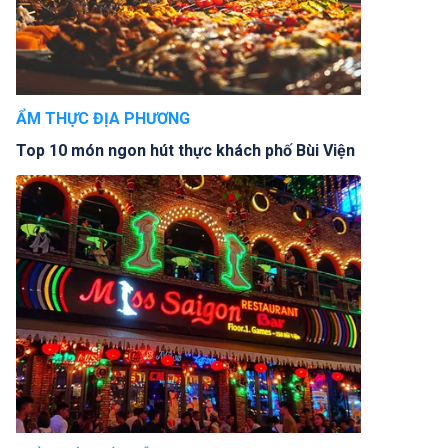
ẨM THỰC ĐỊA PHƯƠNG
Top 10 món ngon hút thực khách phố Bùi Viện