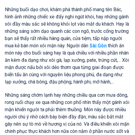
Những buổi dạo chơi, khám phá thành phố mang tên Bác,
hình ảnh những chiếc xe đẩy nghi ngút khói, hay những gánh
xôi đầy màu sắc sẽ không khỏi lọt vào mắt du khách. Hay là
những sáng sớm dạo quanh các con ngõ, trước cổng trường
bạn sẽ thấy rất nhiều hàng quán, cửa tiệm, tấp nập người
mua kẻ bán món xôi mặn này. Người dân
Sài Gòn
thích ăn
món này cho buổi sáng hay là quà chiều với nhiều phần nhân
ăn kèm đa dạng như xôi gà, lạp xưởng, pate, trứng cút,… Xôi
mặn được nấu bởi xôi dẻo thơm qua từng giai đoạn được
biến tấu ăn cùng với nguyên liệu phong phú, đa dạng như:
lạp xưởng, chà bông, đậu phộng, hành phi, mỡ hành,...
Những sáng chớm lạnh hay những chiều qua cơn mưa dông,
rong ruổi chạy xe qua những con phố nhìn thấy một gánh xôi
mặn khiến người ta phải thèm thuồng. Món này được nhiều
người chú ý nhờ cách bày biện đầy đặn, màu sắc bắt mắt
gây nên sự tò mò về hương vị của nó. Và điều khiến xôi mặn
chinh phục thực khách hơn nữa còn nằm ở phần nước sốt và