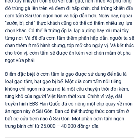
heo xay nhuyễn trộn đều với bún gạo, nấm mèo và phủ lòng
đỏ trứng gà lên trên và đem đi hấp chín, chả trứng khiến đĩa
cơm tấm Sài Gòn ngon hơn và hấp dẫn hơn. Ngày nay, ngoài
“sườn, bì, chả” thực khách cũng có thể có thêm nhiều sự lựa
chọn khác. Có thể là trứng ốp la, lạp xưởng hay xíu mại tùy
từng nơi. Và để dĩa cơm tấm thêm phần hấp dẫn, người ta sẽ
chan thêm ít mỡ hành chưng, tóp mỡ cho ngậy vị. Và kết thúc
cho tròn vị, cơm tấm sẽ được ăn kèm với chén mắm ớt pha
ngọt vừa phải.
Điểm đặc biệt ở cơm tấm là gạo được sử dụng để nấu là
loại gạo tấm, hạt gạo bị bể. Một đĩa cơm tấm nổi tiếng
không chỉ ngon mà sau nó là một câu chuyện thời đói kém,
túng khổ của người Việt Nam thời xưa. Chính vì vậy, đài
truyền hình EBS Hàn Quốc đã có riêng một clip quay về món
ăn ngon này ở Sài Gòn. Bạn có thể thưởng thức cơm tấm ở
bất cứ cửa tiệm nào ở Sài Gòn. Một phần cơm tấm ngon
trung bình chỉ từ 25.000 – 40.000 đồng/ dĩa.