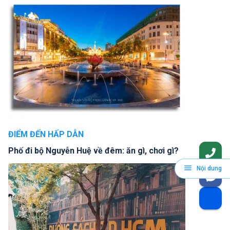
ĐIỂM ĐẾN HẤP DẪN
Phố đi bộ Nguyễn Huệ về đêm: ăn gì, chơi gì?
Nội dung