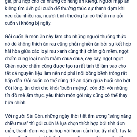
già, phù hợp cho cả những cô nàng ăn kiêng. Người mập ăn
kiêng tìm đến gỏi cuốn để thưởng thức sự thanh đạm khi
yêu cầu nhiều rau, người bình thường lại có thể ăn no gỏi
cuốn vì không bị ngấy.
Gỏi cuốn là món ăn này làm cho những người thưởng thức
nó dù không thích ăn rau cũng phải nghiền ăn bởi sự kết hợp
hài hòa giữa các loại rau xanh cùng thịt chân giò mềm, ngọt
chấm cùng loại nước mắm chua chua, cay cay, ngọt ngọt.
Chén nước chấm cũng được tạo ra rất tinh tế làm sao cho
tất cả nguyên liệu làm nên nó phải nổi bồng bềnh trông rất
hấp dẫn. Gỏi cuốn có thể dùng để ăn dặm giữa buổi cho bớt
đói lòng, ăn chơi cho khỏi "buồn miệng", còn đối với những
tín đồ mê ẩm thực, yêu thích món gỏi này cũng có thể thay
bữa chính.
Với người Sài Gòn, những ngày thời tiết ẩm ương “sáng nắng
chiều mưa” thì gỏi cuốn là lựa chọn thích hợp bởi tính đơn
giản, thanh đạm và phù hợp với hoàn cảnh lúc ấy nhất. Tuy là