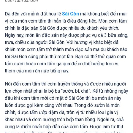
Cơm Tấm Sài Gòn
Đã đến với mảnh đất hoa lệ
Sài Gòn
mà không biết đến mùi
vị của món cơm tấm thì hẳn là điều đáng tiếc. Món cơm tấm
chính là đặc sản Sài Gòn được nhiều du khách yêu thích.
Ngày nay, món ăn đặc sản này được phục vụ cả 3 bữa sáng,
trưa, chiều của người Sài Gòn. Với hương vị khác biệt đã
khiến món cơm tấm trở thành món đặc sản mà du khách nào
tới Sài Gòn cũng phải thử một lần. Bạn có thể thử quán cơm
tấm sườn hoặc cơm tấm gà qua để có thể hưởng trọn vị
thơm của món ăn nức tiếng này.
Nói đến cơm tấm thì cơm truyền thống và được nhiều người
lựa chọn nhất phải là bộ ba “sườn, bì, chả”. Kể từ những ngày
đầu khi cơm tấm mới có mặt ở Sài Gòn thì ba món ăn này
luôn được gọi kèm cùng với nhau. Trong đó sườn là món
chính, được tẩm ướp đậm đà, tròn vị từ nhiều loại gia vị
khác nhau và đem nướng trên bếp than hồng. Ngoài ra, chả
cũng là điểm nhấn hấp dẫn của cơm tấm. Được làm từ thịt