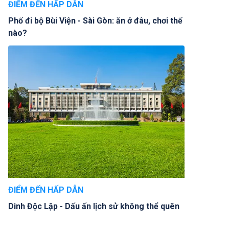
ĐIỂM ĐẾN HẤP DẪN
Phố đi bộ Bùi Viện - Sài Gòn: ăn ở đâu, chơi thế
nào?
ĐIỂM ĐẾN HẤP DẪN
Dinh Độc Lập - Dấu ấn lịch sử không thể quên