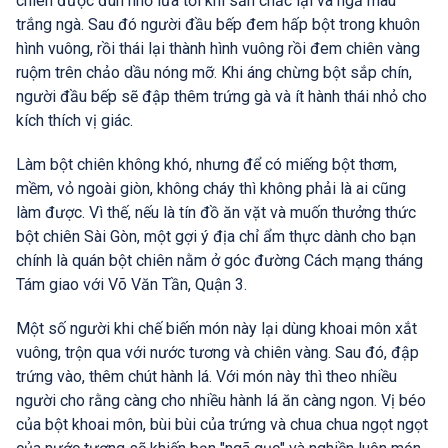
chiên được đun nhỏ lửa tới khi săn chắc lại và ngả màu
trắng ngà. Sau đó người đầu bếp đem hấp bột trong khuôn
hình vuông, rồi thái lại thành hình vuông rồi đem chiên vàng
ruộm trên chảo dầu nóng mỡ. Khi áng chừng bột sắp chín,
người đầu bếp sẽ đập thêm trứng gà và ít hành thái nhỏ cho
kích thích vị giác.
Làm bột chiên không khó, nhưng để có miếng bột thơm,
mềm, vỏ ngoài giòn, không cháy thì không phải là ai cũng
làm được. Vì thế, nếu là tín đồ ăn vặt và muốn thưởng thức
bột chiên Sài Gòn, một gợi ý địa chỉ ẩm thực dành cho bạn
chính là quán bột chiên nằm ở góc đường Cách mạng tháng
Tám giao với Võ Văn Tần, Quận 3.
Một số người khi chế biến món này lại dùng khoai môn xắt
vuông, trộn qua với nước tương và chiên vàng. Sau đó, đập
trứng vào, thêm chút hành lá. Với món này thì theo nhiều
người cho rằng càng cho nhiều hành lá ăn càng ngon. Vị béo
của bột khoai môn, bùi bùi của trứng và chua chua ngọt ngọt