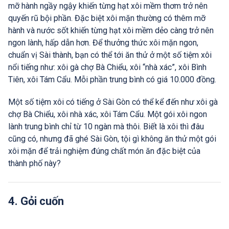
mỡ hành ngầy ngậy khiến từng hạt xôi mềm thơm trở nên
quyến rũ bội phần. Đặc biệt xôi mặn thường có thêm mỡ
hành và nước sốt khiến từng hạt xôi mềm dẻo càng trở nên
ngon lành, hấp dẫn hơn. Để thưởng thức xôi mặn ngon,
chuẩn vị Sài thành, bạn có thể tới ăn thử ở một số tiệm xôi
nổi tiếng như: xôi gà chợ Bà Chiểu, xôi “nhà xác”, xôi Bình
Tiên, xôi Tám Cẩu. Mỗi phần trung bình có giá 10.000 đồng.
Một số tiệm xôi có tiếng ở Sài Gòn có thể kể đến như xôi gà
chợ Bà Chiểu, xôi nhà xác, xôi Tám Cẩu. Một gói xôi ngon
lành trung bình chỉ từ 10 ngàn mà thôi. Biết là xôi thì đâu
cũng có, nhưng đã ghé Sài Gòn, tội gì không ăn thử một gói
xôi mặn để trải nghiệm đúng chất món ăn đặc biệt của
thành phố này?
4. Gỏi cuốn