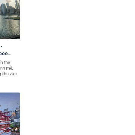
 -
mboo
ốn thế
ạnh mẽ,
sẽ ngạc
sẽ của
c bạn trải
 khám phá
m kết chất
 hài lòng