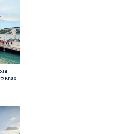
tosa
 ✩ Khách