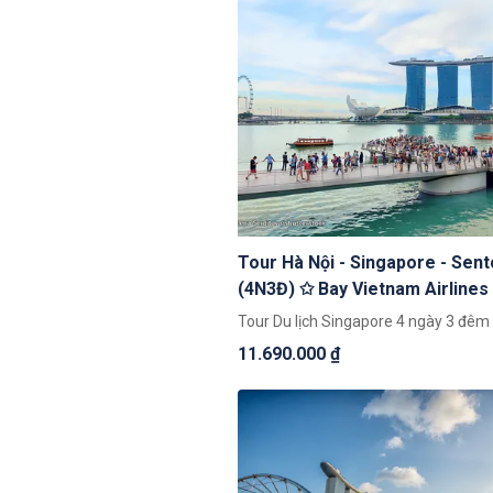
Tour Hà Nội - Singapore - Sen
(4N3Đ) ✩ Bay Vietnam Airlines
Sạn 4*
Tour Du lịch Singapore 4 ngày 3 đêm
11.690.000 ₫