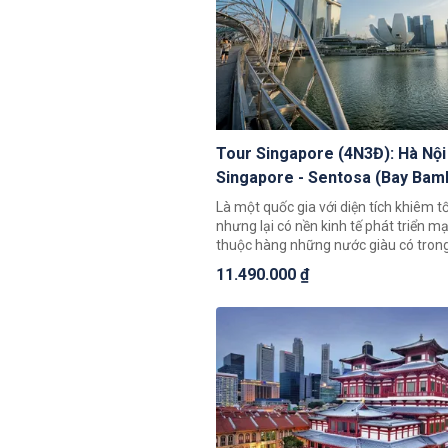
Tour Singapore (4N3Đ): Hà Nội
Singapore - Sentosa (Bay Ba
Airways)
Là một quốc gia với diện tích khiêm t
nhưng lại có nền kinh tế phát triển m
thuộc hàng những nước giàu có trong khu vực.
Ghé thăm đảo quốc sư tử, du khách 
11.490.000 ₫
nhiên trước sự văn minh đô thị, sạch 
thành phố. Chúng tôi giới thiệu đến cá
nghiệm 4 ngày 3 đêm với hành trình
những điểm đến nổi tiếng nhất và ca
lượng dịch vụ cao, 100% quý khách sẽ
khi trải nghiệm.