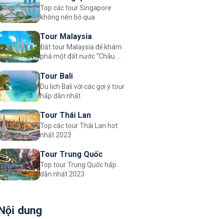
Top các tour Singapore
không nên bỏ qua
Tour Malaysia
Đặt tour Malaysia để khám
phá một đất nước “Châu Á
đích thực”
Tour Bali
Du lịch Bali với các gợi ý tour
hấp dẫn nhất
Tour Thái Lan
Top các tour Thái Lan hot
nhất 2023
Tour Trung Quốc
Top tour Trung Quốc hấp
dẫn nhất 2023
Nội dung