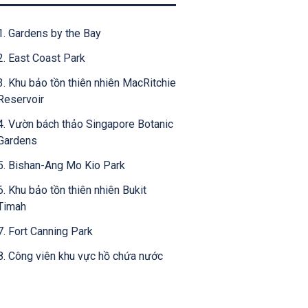
1. Gardens by the Bay
2. East Coast Park
3. Khu bảo tồn thiên nhiên MacRitchie
Reservoir
4. Vườn bách thảo Singapore Botanic
Gardens
5. Bishan-Ang Mo Kio Park
6. Khu bảo tồn thiên nhiên Bukit
Timah
7. Fort Canning Park
8. Công viên khu vực hồ chứa nước
Stellar
9. Vườn Trung Quốc và Nhật Bản