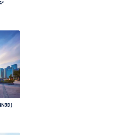
4*
(4N3Đ)