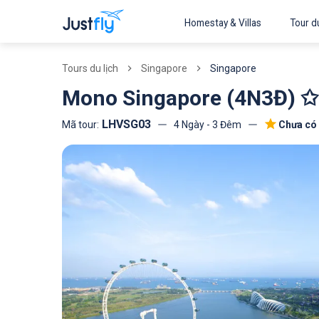
Homestay & Villas
Tour du
Singapore
Singapore
Tours du lịch
Mono Singapore (4N3Đ) ✩ 
LHVSG03
4 Ngày - 3 Đêm
Chưa có 
Mã tour: