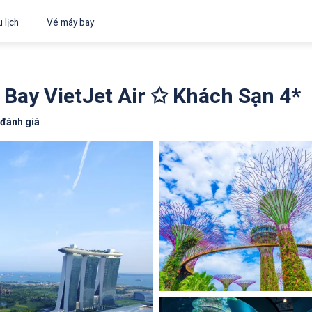
 lịch
Vé máy bay
Bay VietJet Air ✩ Khách Sạn 4*
đánh giá