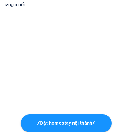
rang muối...
⚡Đặt homestay nội thành⚡