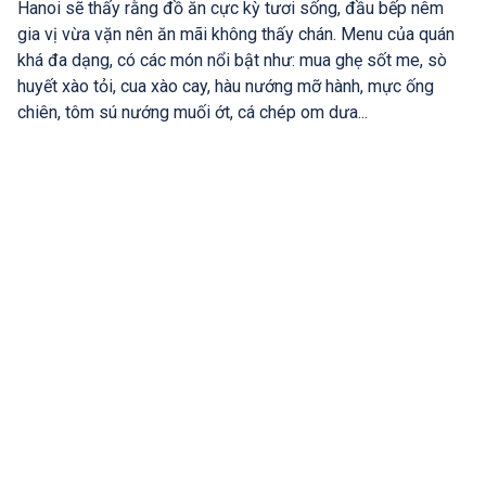
Hanoi sẽ thấy rằng đồ ăn cực kỳ tươi sống, đầu bếp nêm
gia vị vừa vặn nên ăn mãi không thấy chán. Menu của quán
khá đa dạng, có các món nổi bật như: mua ghẹ sốt me, sò
huyết xào tỏi, cua xào cay, hàu nướng mỡ hành, mực ống
chiên, tôm sú nướng muối ớt, cá chép om dưa...