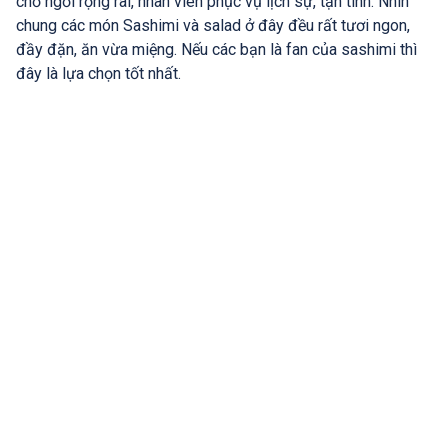
chỗ ngồi rộng rãi, nhân viên phục vụ lịch sự, tận tình. Nhìn
chung các món Sashimi và salad ở đây đều rất tươi ngon,
đầy đặn, ăn vừa miệng. Nếu các bạn là fan của sashimi thì
đây là lựa chọn tốt nhất.