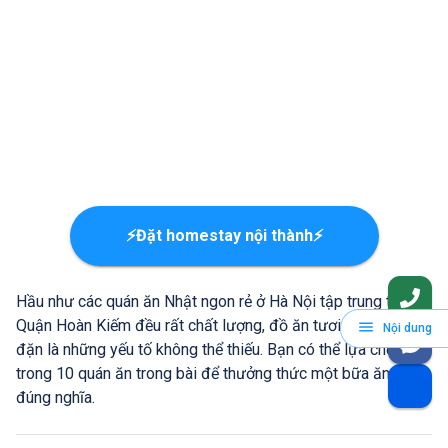
⚡Đặt homestay nội thành⚡
Hầu như các quán ăn Nhật ngon rẻ ở Hà Nội tập trung tại
Quận Hoàn Kiếm đều rất chất lượng, đồ ăn tươi ngon, đầy
Nội dung
đặn là những yếu tố không thể thiếu. Bạn có thể lựa chọn 1
trong 10 quán ăn trong bài để thưởng thức một bữa ăn Nhật
đúng nghĩa.