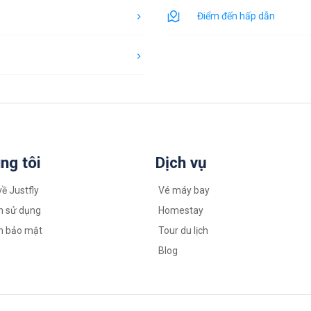
Điểm đến hấp dẫn
ng tôi
Dịch vụ
về Justfly
Vé máy bay
n sử dụng
Homestay
h bảo mật
Tour du lịch
Blog