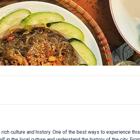
f rich culture and history. One of the best ways to experience this
f in the local culture and understand the history of the city. Fr