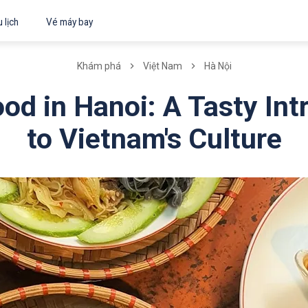
 lịch
Vé máy bay
Khám phá
Việt Nam
Hà Nội
ood in Hanoi: A Tasty Int
to Vietnam's Culture