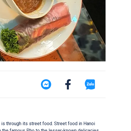
 is through its street food. Street food in Hanoi
om the famous Pho to the lesser-known delicacies,