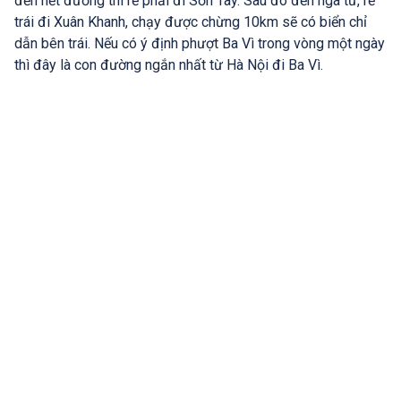
đến hết đường thì rẽ phải đi Sơn Tây. Sau đó đến ngã tư, rẽ
trái đi Xuân Khanh, chạy được chừng 10km sẽ có biển chỉ
dẫn bên trái. Nếu có ý định phượt Ba Vì trong vòng một ngày
thì đây là con đường ngắn nhất từ Hà Nội đi Ba Vì.