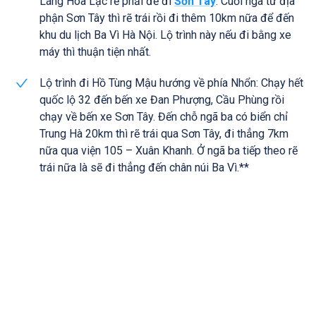
Láng Hòa Lạc rẽ phải để đi
Sơn Tây
. Cuối ngã tư địa
phận Sơn Tây thì rẽ trái rồi đi thêm 10km nữa để đến
khu du lịch Ba Vì Hà Nội. Lộ trình này nếu đi bằng xe
máy thì thuận tiện nhất.
Lộ trình đi Hồ Tùng Mậu hướng về phía Nhổn: Chạy hết
quốc lộ 32 đến bến xe Đan Phượng, Cầu Phùng rồi
chạy về bến xe Sơn Tây. Đến chỗ ngã ba có biển chỉ
Trung Hà 20km thì rẽ trái qua Sơn Tây, đi thẳng 7km
nữa qua viện 105 – Xuân Khanh. Ở ngã ba tiếp theo rẽ
trái nữa là sẽ đi thẳng đến chân núi Ba Vì.**