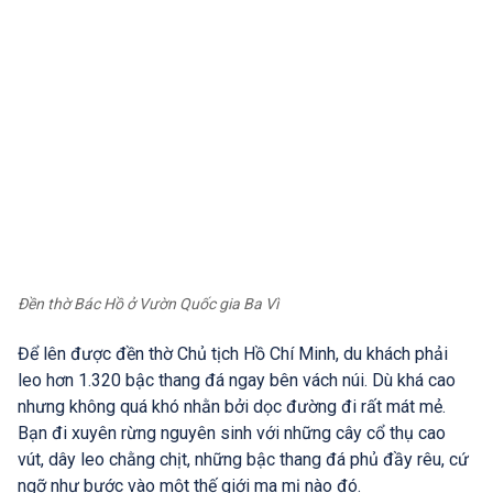
Đền thờ Bác Hồ ở Vườn Quốc gia Ba Vì
Để lên được đền thờ Chủ tịch Hồ Chí Minh, du khách phải
leo hơn 1.320 bậc thang đá ngay bên vách núi. Dù khá cao
nhưng không quá khó nhằn bởi dọc đường đi rất mát mẻ.
Bạn đi xuyên rừng nguyên sinh với những cây cổ thụ cao
vút, dây leo chằng chịt, những bậc thang đá phủ đầy rêu, cứ
ngỡ như bước vào một thế giới ma mị nào đó.