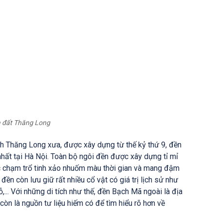
a đất Thăng Long
ành Thăng Long xưa, được xây dựng từ thế kỷ thứ 9, đền
nhất tại Hà Nội. Toàn bộ ngôi đền được xây dựng tỉ mỉ
c chạm trổ tinh xảo nhuốm màu thời gian và mang đậm
ền còn lưu giữ rất nhiều cổ vật có giá trị lịch sử như
ỗ,... Với những di tích như thế, đền Bạch Mã ngoài là địa
 còn là nguồn tư liệu hiếm có để tìm hiểu rõ hơn về