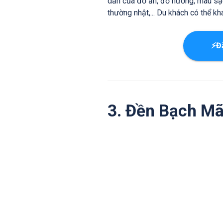
dẫn của đồ ăn, đồ nướng; màu sặ
thường nhật,... Du khách có thể 
⚡Đ
3. Đền Bạch M