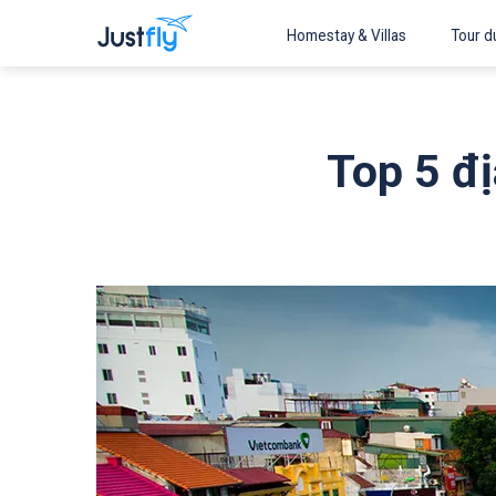
Homestay & Villas
Tour du
Top 5 đị