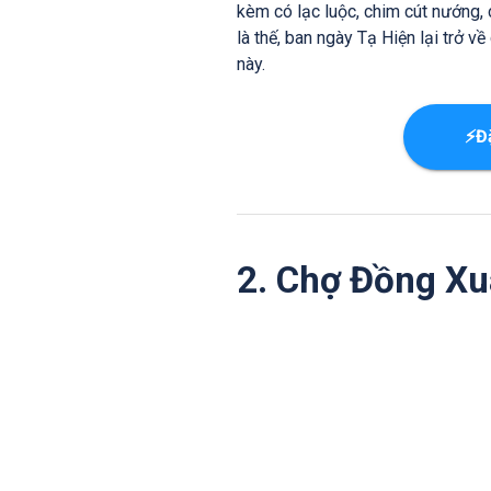
kèm có lạc luộc, chim cút nướng, c
là thế, ban ngày Tạ Hiện lại trở 
này.
⚡Đ
2. Chợ Đồng X