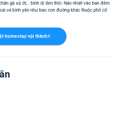
hân gà sả ớt,... bình dị lắm thôi. Náo nhiệt vào ban đêm
về cái vẻ bình yên như bao con đường khác thuộc phố cổ
ặt homestay nội thành⚡
uân