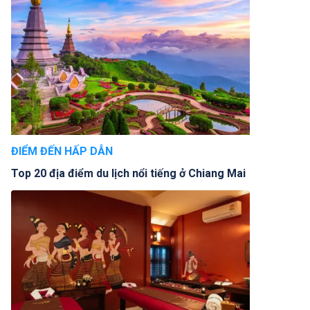
ĐIỂM ĐẾN HẤP DẪN
Top 20 địa điểm du lịch nổi tiếng ở Chiang Mai