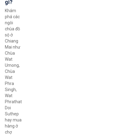
gì?
Khám
phá các
ngôi
chùa đồ
sộ ở
Chiang
Mai như
Chùa
Wat
Umong,
Chùa
Wat
Phra
Singh,
Wat
Phrathat
Doi
Suthep
hay mua
hàng ở
chợ