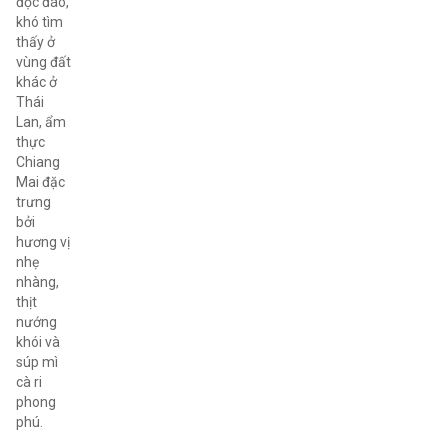
độc đáo,
khó tìm
thấy ở
vùng đất
khác ở
Thái
Lan, ẩm
thực
Chiang
Mai đặc
trưng
bởi
hương vị
nhẹ
nhàng,
thịt
nướng
khói và
súp mì
cà ri
phong
phú.