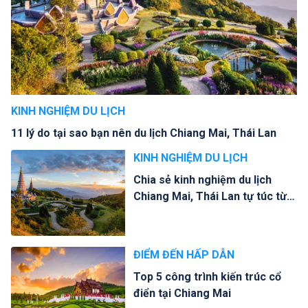
KINH NGHIỆM DU LỊCH
11 lý do tại sao bạn nên du lịch Chiang Mai, Thái Lan
KINH NGHIỆM DU LỊCH
Chia sẻ kinh nghiệm du lịch
Chiang Mai, Thái Lan tự túc từ
A-Z
ĐIỂM ĐẾN HẤP DẪN
Top 5 công trình kiến trúc cổ
điển tại Chiang Mai