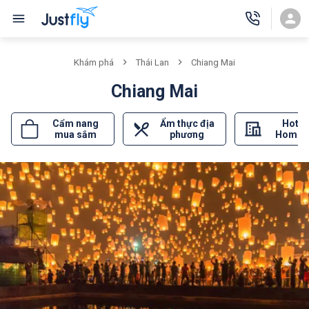
Khám phá
Thái Lan
Chiang Mai
Chiang Mai
Cẩm nang
Ẩm thực địa
Hotel
mua sắm
phương
Homes