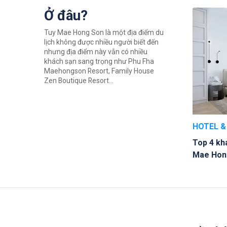
Ở đâu?
Tuy Mae Hong Son là một địa điểm du
lịch không được nhiều người biết đến
nhưng địa điểm này vẫn có nhiều
khách sạn sang trọng như Phu Fha
Maehongson Resort, Family House
Zen Boutique Resort...
HOTEL &
Top 4 khá
Mae Hon