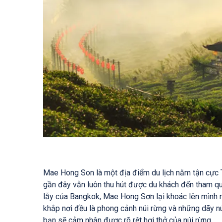
Mae Hong Son là một địa điểm du lịch nằm tận cực 
gần đây vẫn luôn thu hút được du khách đến tham qu
lẫy của Bangkok, Mae Hong Sơn lại khoác lên mình mộ
khắp nơi đều là phong cảnh núi rừng và những dãy n
bạn sẽ cảm nhận được rõ rệt hơi thở của núi rừng.