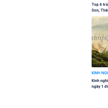
Top 6 tr
Son, Thá
KINH NG
Kinh ngh
ngày 1 