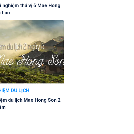
ải nghiệm thú vị ở Mae Hong
i Lan
HIỆM DU LỊCH
iệm du lịch Mae Hong Son 2
đêm