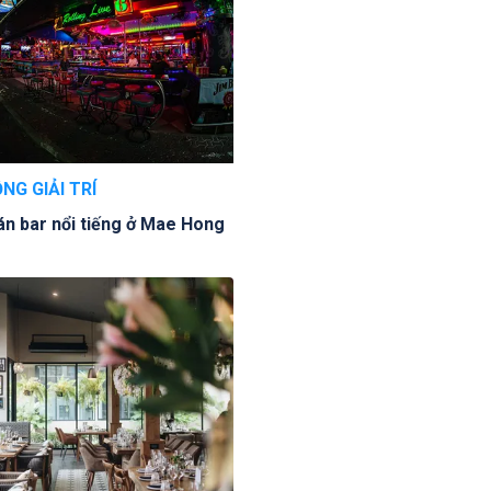
NG GIẢI TRÍ
án bar nổi tiếng ở Mae Hong