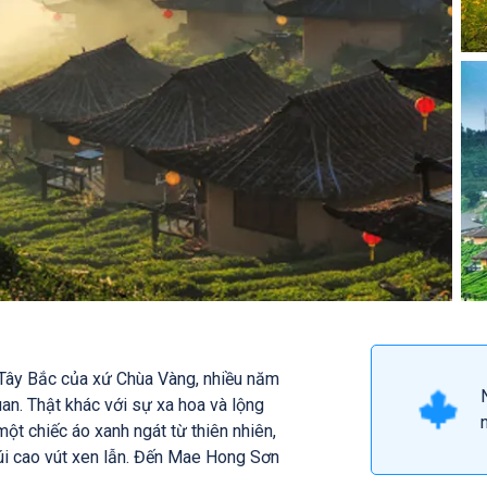
Tây Bắc của xứ Chùa Vàng, nhiều năm
an. Thật khác với sự xa hoa và lộng
t chiếc áo xanh ngát từ thiên nhiên,
úi cao vút xen lẫn. Đến Mae Hong Sơn