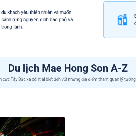
du khách yêu thiên nhiên và muốn
u cánh rừng nguyên sinh bao phủ và
trong lành.
Du lịch Mae Hong Son A-Z
 cực Tây Bắc xa xôi ít ai biết đến với những địa điểm tham quan lý tưởn