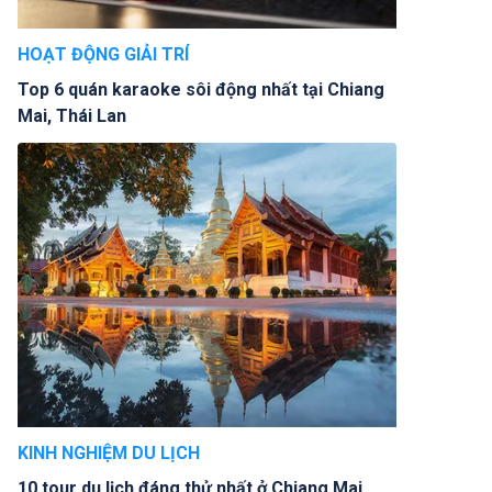
HOẠT ĐỘNG GIẢI TRÍ
Top 6 quán karaoke sôi động nhất tại Chiang
Mai, Thái Lan
KINH NGHIỆM DU LỊCH
10 tour du lịch đáng thử nhất ở Chiang Mai,