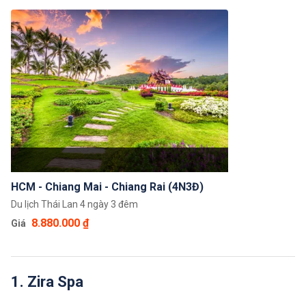
Vàng, với nhiều danh lam thắng cảnh nổi tiếng,
những bãi biển đẹp, các khu chợ ẩm thực, món ăn
đặc trưng và thỏa sức mua sắm tại các trung tâm
thương mại sầm uất, khu phố chợ đêm nhộn nhịp.
HCM - Chiang Mai - Chiang Rai (4N3Đ)
Du lịch Thái Lan 4 ngày 3 đêm
8.880.000 ₫
Giá
1. Zira Spa