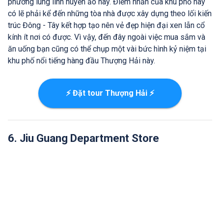
phường lung linh huyền ảo này. Điểm nhấn của khu phố này
có lẽ phải kể đến những tòa nhà được xây dựng theo lối kiến
trúc Đông - Tây kết hợp tạo nên vẻ đẹp hiện đại xen lẫn cổ
kính ít nơi có được. Vì vậy, đến đây ngoài việc mua sắm và
ăn uống bạn cũng có thể chụp một vài bức hình kỷ niệm tại
khu phố nổi tiếng hàng đầu Thượng Hải này.
⚡ Đặt tour Thượng Hải ⚡
6. Jiu Guang Department Store