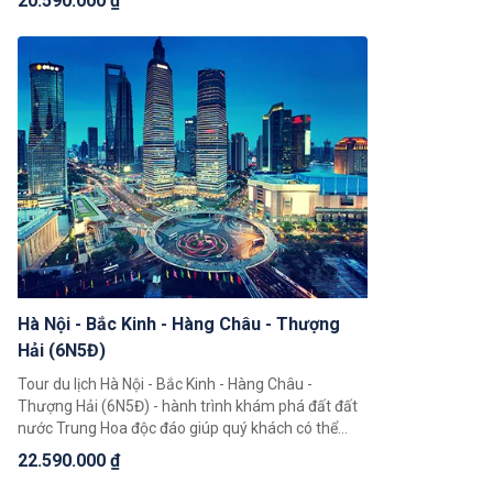
20.590.000 ₫
trải nghiệm độc đáo giúp quý khách có thể chiêm
ngưỡng toàn cảnh đất nước Trung Hoa với những
cảnh đẹp thiên nhiên hùng vĩ cùng nền văn hoá và
với bề dày lịch sử bậc nhất Châu Á.
Hà Nội - Bắc Kinh - Hàng Châu - Thượng
Hải (6N5Đ)
Tour du lịch Hà Nội - Bắc Kinh - Hàng Châu -
Thượng Hải (6N5Đ) - hành trình khám phá đất đất
nước Trung Hoa độc đáo giúp quý khách có thể
chiêm ngưỡng toàn cảnh đất nước Trung Hoa rộng
22.590.000 ₫
lớn, khám phá một loạt 3 thành phố nổi tiếng là