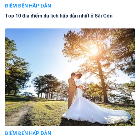
ĐIỂM ĐẾN HẤP DẪN
Top 10 địa điểm du lịch hấp dẫn nhất ở Sài Gòn
ĐIỂM ĐẾN HẤP DẪN