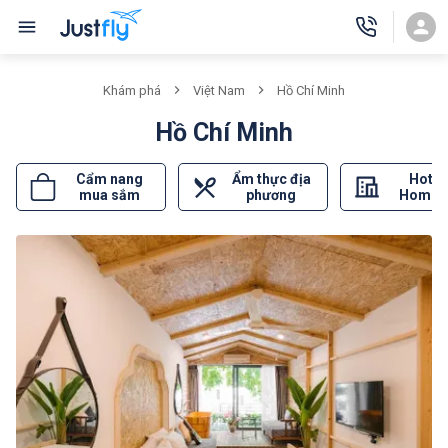
Khám phá
Việt Nam
Hồ Chí Minh
Hồ Chí Minh
Cẩm nang
Ẩm thực địa
Hotel
mua sắm
phương
Homes