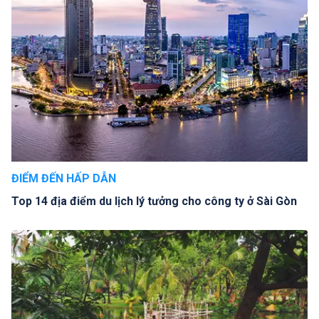
ĐIỂM ĐẾN HẤP DẪN
Top 14 địa điểm du lịch lý tưởng cho công ty ở Sài Gòn