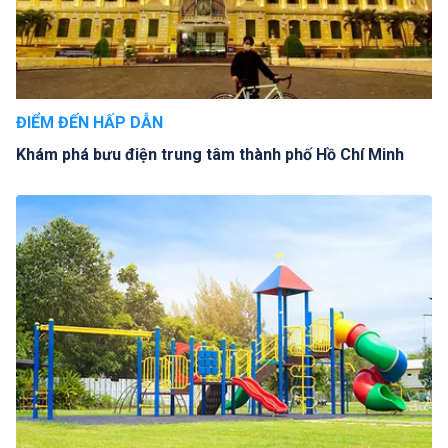
ĐIỂM ĐẾN HẤP DẪN
Khám phá bưu điện trung tâm thành phố Hồ Chí Minh