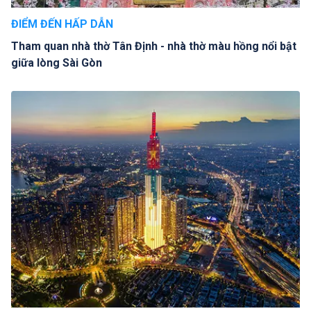
ĐIỂM ĐẾN HẤP DẪN
Tham quan nhà thờ Tân Định - nhà thờ màu hồng nổi bật
giữa lòng Sài Gòn