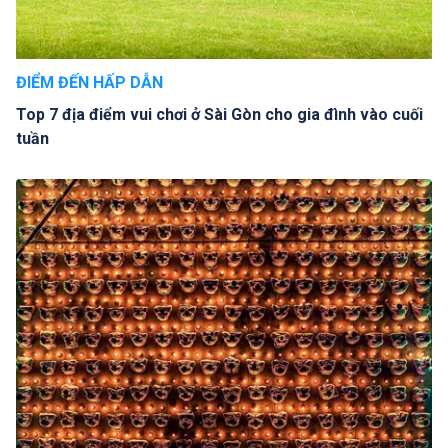
ĐIỂM ĐẾN HẤP DẪN
Top 7 địa điểm vui chơi ở Sài Gòn cho gia đình vào cuối
tuần