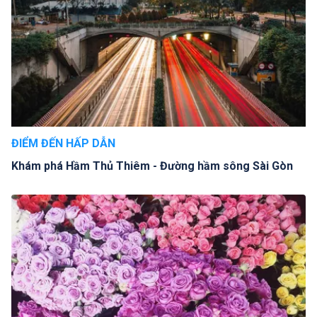
ĐIỂM ĐẾN HẤP DẪN
Khám phá Hầm Thủ Thiêm - Đường hầm sông Sài Gòn