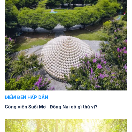
ĐIỂM ĐẾN HẤP DẪN
Công viên Suối Mơ - Đồng Nai có gì thú vị?