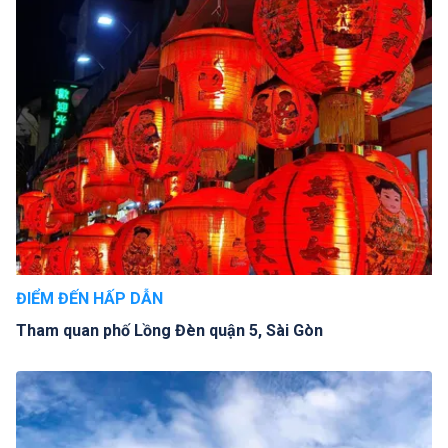
ĐIỂM ĐẾN HẤP DẪN
Tham quan phố Lồng Đèn quận 5, Sài Gòn