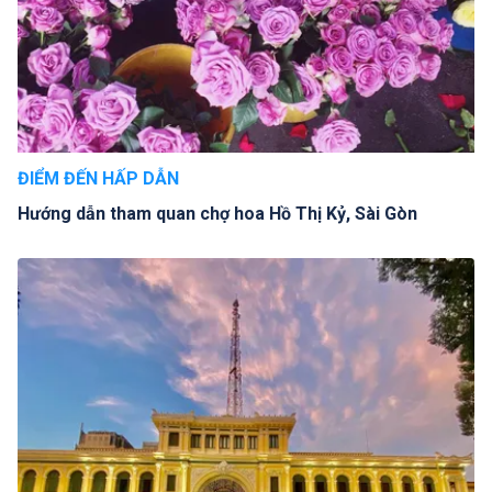
ĐIỂM ĐẾN HẤP DẪN
Hướng dẫn tham quan chợ hoa Hồ Thị Kỷ, Sài Gòn