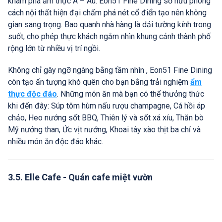
khám phá ẩm thực Á – Âu. Eon51 Fine Dining sở hữu phong
cách nội thất hiện đại chấm phá nét cổ điển tạo nên không
gian sang trọng. Bao quanh nhà hàng là dải tường kính trong
suốt, cho phép thực khách ngắm nhìn khung cảnh thành phố
rộng lớn từ nhiều vị trí ngồi.
Không chỉ gây ngỡ ngàng bằng tầm nhìn , Eon51 Fine Dining
còn tạo ấn tượng khó quên cho bạn bằng trải nghiệm
ẩm
thực độc đáo
. Những món ăn mà bạn có thể thưởng thức
khi đến đây: Súp tôm hùm nấu rượu champagne, Cá hồi áp
chảo, Heo nướng sốt BBQ, Thiên lý và sốt xá xíu, Thăn bò
Mỹ nướng than, Ức vịt nướng, Khoai tây xào thịt ba chỉ và
nhiều món ăn độc đáo khác.
3.5. Elle Cafe - Quán cafe miệt vườn