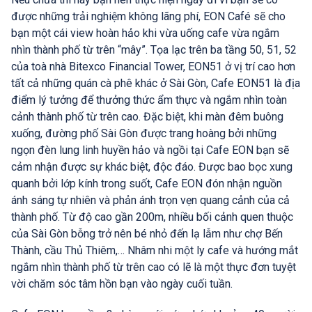
được những trải nghiệm không lãng phí, EON Café sẽ cho
bạn một cái view hoàn hảo khi vừa uống cafe vừa ngắm
nhìn thành phố từ trên “mây”. Tọa lạc trên ba tầng 50, 51, 52
của toà nhà Bitexco Financial Tower, EON51 ở vị trí cao hơn
tất cả những quán cà phê khác ở Sài Gòn, Cafe EON51 là địa
điểm lý tưởng để thưởng thức ẩm thực và ngắm nhìn toàn
cảnh thành phố từ trên cao. Đặc biệt, khi màn đêm buông
xuống, đường phố Sài Gòn được trang hoàng bởi những
ngọn đèn lung linh huyền hảo và ngồi tại Cafe EON bạn sẽ
cảm nhận được sự khác biệt, độc đáo. Được bao bọc xung
quanh bởi lớp kính trong suốt, Cafe EON đón nhận nguồn
ánh sáng tự nhiên và phản ánh trọn vẹn quang cảnh của cả
thành phố. Từ độ cao gần 200m, nhiều bối cảnh quen thuộc
của Sài Gòn bỗng trở nên bé nhỏ đến lạ lẫm như chợ Bến
Thành, cầu Thủ Thiêm,… Nhâm nhi một ly cafe và hướng mắt
ngắm nhìn thành phố từ trên cao có lẽ là một thực đơn tuyệt
vời chăm sóc tâm hồn bạn vào ngày cuối tuần.