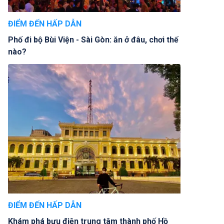
ĐIỂM ĐẾN HẤP DẪN
Phố đi bộ Bùi Viện - Sài Gòn: ăn ở đâu, chơi thế
nào?
ĐIỂM ĐẾN HẤP DẪN
Khám phá bưu điện trung tâm thành phố Hồ