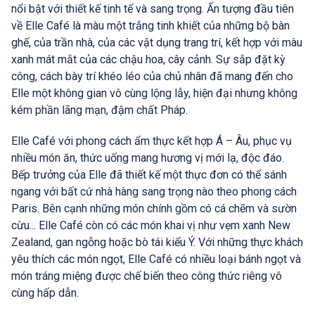
nổi bật với thiết kế tinh tế và sang trọng. Ấn tượng đầu tiên
về Elle Café là màu một trắng tinh khiết của những bộ bàn
ghế, của trần nhà, của các vật dụng trang trí, kết hợp với màu
xanh mát mắt của các chậu hoa, cây cảnh. Sự sắp đặt kỳ
công, cách bày trí khéo léo của chủ nhân đã mang đến cho
Elle một không gian vô cùng lộng lẫy, hiện đại nhưng không
kém phần lãng mạn, đậm chất Pháp.
Elle Café với phong cách ẩm thực kết hợp Á – Âu, phục vụ
nhiều món ăn, thức uống mang hương vị mới lạ, độc đáo.
Bếp trưởng của Elle đã thiết kế một thực đơn có thể sánh
ngang với bất cứ nhà hàng sang trọng nào theo phong cách
Paris. Bên cạnh những món chính gồm có cá chẽm và sườn
cừu... Elle Café còn có các món khai vị như vẹm xanh New
Zealand, gan ngỗng hoặc bò tái kiểu Ý. Với những thực khách
yêu thích các món ngọt, Elle Café có nhiều loại bánh ngọt và
món tráng miệng được chế biến theo công thức riêng vô
cùng hấp dẫn.