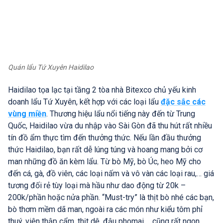
Quán lẩu Tứ Xuyên Haidilao
Haidilao tọa lạc tại tầng 2 tòa nhà Bitexco chủ yếu kinh
doanh lẩu Tứ Xuyên, kết hợp với các loại lẩu
đặc sắc các
vùng miền
. Thương hiệu lẩu nổi tiếng này đến từ Trung
Quốc, Haidilao vừa du nhập vào Sài Gòn đã thu hút rất nhiều
tín đồ ẩm thực tìm đến thưởng thức. Nếu lần đầu thưởng
thức Haidilao, bạn rất dễ lúng túng và hoang mang bởi cơ
man những đồ ăn kèm lẩu. Từ bò Mỹ, bò Úc, heo Mỹ cho
đến cá, gà, đồ viên, các loại nấm và vô vàn các loại rau,… giá
tương đối rẻ tùy loại mà hầu như dao động từ 20k –
200k/phần hoặc nửa phần. “Must-try” là thịt bò nhé các bạn,
bò thơm mềm dã man, ngoài ra các món như kiểu tôm phỉ
thuý, viên thập cẩm, thịt dê, đậu phomai,… cũng rất ngon