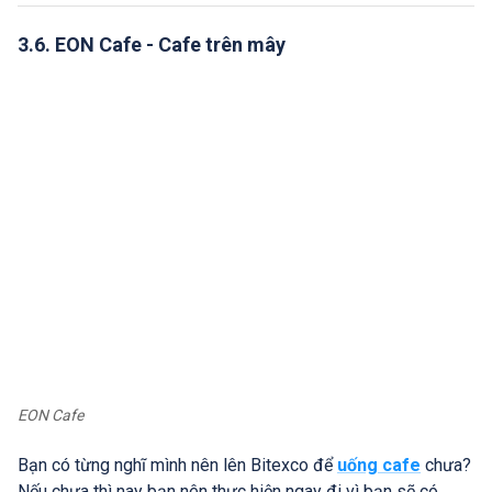
3.6. EON Cafe - Cafe trên mây
EON Cafe
Bạn có từng nghĩ mình nên lên Bitexco để
uống cafe
chưa?
Nếu chưa thì nay bạn nên thực hiện ngay đi vì bạn sẽ có