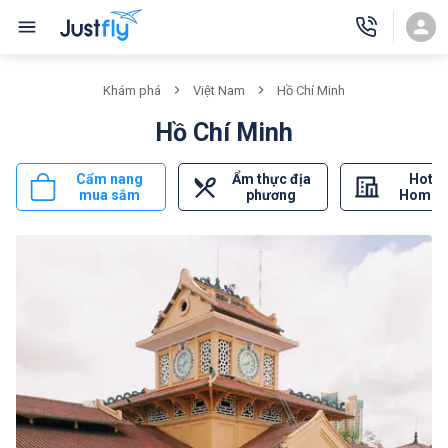
Khám phá
Việt Nam
Hồ Chí Minh
Hồ Chí Minh
Cẩm nang
Ẩm thực địa
Hotel
mua sắm
phương
Homes