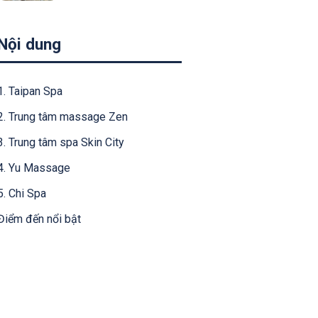
sắm nổi tiếng tại
Thượng Hải
Nội dung
1. Taipan Spa
2. Trung tâm massage Zen
3. Trung tâm spa Skin City
4. Yu Massage
5. Chi Spa
Điểm đến nổi bật