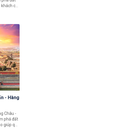
 phá đất
ý khách có
c Trung
hành phố
ng Châu.
ấn - Hàng
ng Châu -
ám phá đất
o giúp quý
h đất nước