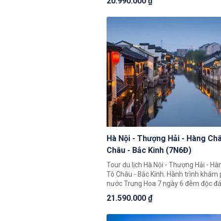
20.990.000 ₫
Trung Hoa với những cảnh đẹp thiên 
vĩ cùng nền văn hoá và với bề dày lịc
nhất Châu Á.
Hà Nội - Thượng Hải - Hàng Châ
Châu - Bắc Kinh (7N6Đ)
Tour du lịch Hà Nội - Thượng Hải - Hà
Tô Châu - Bắc Kinh. Hành trình khám 
nước Trung Hoa 7 ngày 6 đêm độc đá
khách có thể chiêm ngưỡng toàn cản
21.590.000 ₫
Trung Hoa rộng lớn, khám phá một lo
phố nổi tiếng là Bắc Kinh, Thượng Hải