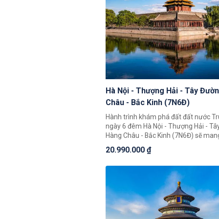
Hà Nội - Thượng Hải - Tây Đườ
Châu - Bắc Kinh (7N6Đ)
Hành trình khám phá đất đất nước T
ngày 6 đêm Hà Nội - Thượng Hải - Tây Đường -
Hàng Châu - Bắc Kinh (7N6Đ) sẽ man
du khách những trải nghiệm tuyệt vời
20.990.000 ₫
hành trình này du khách có thể chiê
toàn cảnh đất nước Trung Hoa rộng 
phá một loạt 4 thành phố nổi tiếng là
Thượng Hải, Hàng Châu, Tây Đường.