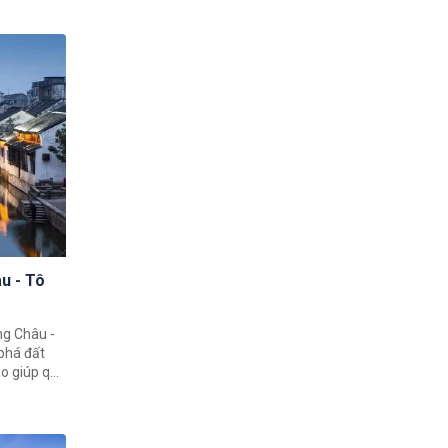
nhiên hùng
h sử bậc
u - Tô
ng Châu -
phá đất
o giúp quý
h đất nước
ạt 4 thành
, Hàng