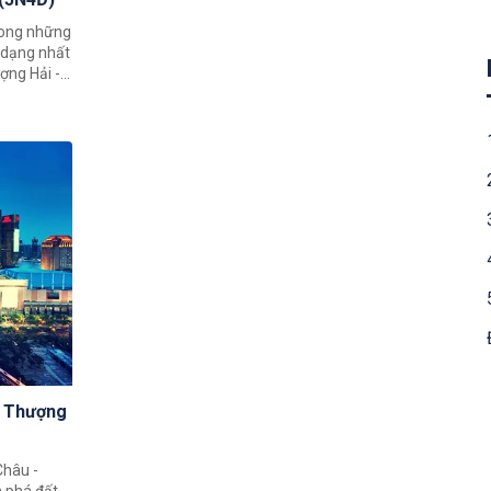
rong những
 dạng nhất
ượng Hải -
n cho du
khách có
c Trung
hùng vĩ
ử bậc nhất
- Thượng
Châu -