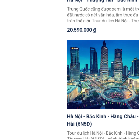
Trung Quốc cũng được xem là một t
đất nước có nét văn hóa, ẩm thực đa
trên thế giới. Tour du lịch Hà Nội - Th
Bắc Kinh (5N4Đ) hứa hẹn sẽ mang đế
20.590.000 ₫
khách trải nghiệm độc đáo giúp quý 
thể chiêm ngưỡng toàn cảnh đất nướ
Hoa với những cảnh đẹp thiên nhiên 
cùng nền văn hoá và với bề dày lịch s
Châu Á.
Hà Nội - Bắc Kinh - Hàng Châu 
Hải (6N5Đ)
Tour du lịch Hà Nội - Bắc Kinh - Hàng 