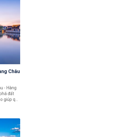
Hàng Châu
âu - Hàng
phá đất
o giúp quý
h đất nước
ạt 4 thành
, Hàng