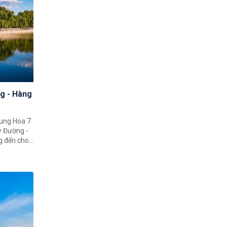
ng - Hàng
rung Hoa 7
g đến cho
. Trong
m ngưỡng
lớn, khám
 Bắc Kinh,