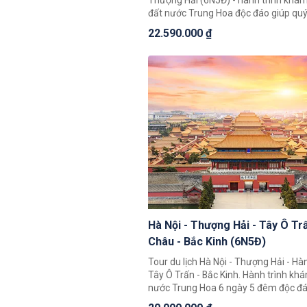
Thượng Hải (6N5Đ) - hành trình khám
đất nước Trung Hoa độc đáo giúp qu
thể chiêm ngưỡng toàn cảnh đất nướ
22.590.000 ₫
Hoa rộng lớn, khám phá một loạt 3 t
nổi tiếng là Bắc Kinh, Thượng Hải, Hà
Hà Nội - Thượng Hải - Tây Ô Tr
Châu - Bắc Kinh (6N5Đ)
Tour du lịch Hà Nội - Thượng Hải - Hà
Tây Ô Trấn - Bắc Kinh. Hành trình kh
nước Trung Hoa 6 ngày 5 đêm độc đá
khách có thể chiêm ngưỡng toàn cản