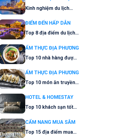
Kinh nghiệm du lịch
Thượng Hải tất tần tật
từ A đến Z
ĐIỂM ĐẾN HẤP DẪN
Top 8 địa điểm du lịch
nổi bật nhất Thượng
Hải, Trung Quốc
ẨM THỰC ĐỊA PHƯƠNG
Top 10 nhà hàng được
yêu thích nhất Thượng
Hải
ẨM THỰC ĐỊA PHƯƠNG
Top 10 món ăn truyền
thống ở Thượng Hải
HOTEL & HOMESTAY
Top 10 khách sạn tốt
nhất ở Thượng Hải
CẨM NANG MUA SẮM
Top 15 địa điểm mua