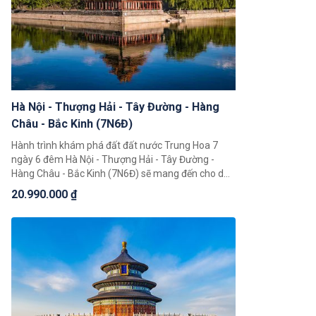
Hà Nội - Thượng Hải - Tây Đường - Hàng
Châu - Bắc Kinh (7N6Đ)
Hành trình khám phá đất đất nước Trung Hoa 7
ngày 6 đêm Hà Nội - Thượng Hải - Tây Đường -
Hàng Châu - Bắc Kinh (7N6Đ) sẽ mang đến cho du
khách những trải nghiệm tuyệt vời. Trong hành
20.990.000 ₫
trình này du khách có thể chiêm ngưỡng toàn cảnh
đất nước Trung Hoa rộng lớn, khám phá một loạt 4
thành phố nổi tiếng là Bắc Kinh, Thượng Hải, Hàng
Châu, Tây Đường.