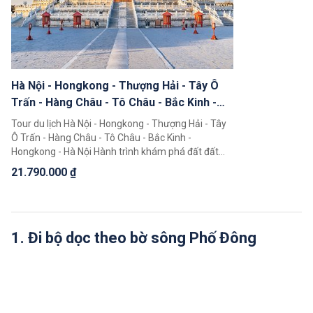
Hà Nội - Hongkong - Thượng Hải - Tây Ô
Trấn - Hàng Châu - Tô Châu - Bắc Kinh -
Hongkong - Hà Nội (8N7Đ)
Tour du lịch Hà Nội - Hongkong - Thượng Hải - Tây
Ô Trấn - Hàng Châu - Tô Châu - Bắc Kinh -
Hongkong - Hà Nội Hành trình khám phá đất đất
nước Trung Hoa 8 ngày 7 đêm độc đáo giúp quý
21.790.000 ₫
khách có thể chiêm ngưỡng toàn cảnh đất nước
Trung Hoa rộng lớn, khám phá một loạt 5 điểm đến
nổi tiếng là Bắc Kinh, Thượng Hải, Hàng Châu, Tô
Châu, Tây Ô Trấn.
1. Đi bộ dọc theo bờ sông Phố Đông