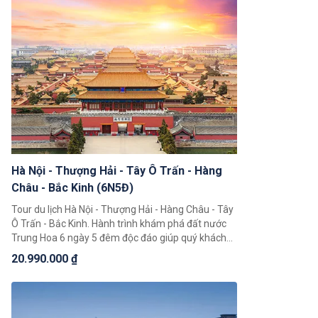
Hà Nội - Thượng Hải - Tây Ô Trấn - Hàng
Châu - Bắc Kinh (6N5Đ)
Tour du lịch Hà Nội - Thượng Hải - Hàng Châu - Tây
Ô Trấn - Bắc Kinh. Hành trình khám phá đất nước
Trung Hoa 6 ngày 5 đêm độc đáo giúp quý khách
có thể chiêm ngưỡng toàn cảnh đất nước Trung
20.990.000 ₫
Hoa với những cảnh đẹp thiên nhiên hùng vĩ cùng
nền văn hoá và với bề dày lịch sử bậc nhất Châu Á.