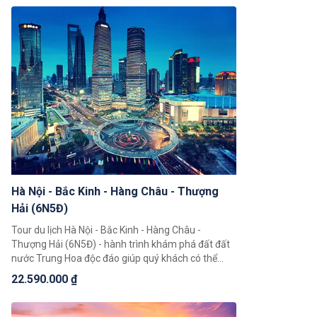
ngưỡng toàn cảnh đất nước Trung Hoa với những
cảnh đẹp thiên nhiên hùng vĩ cùng nền văn hoá và
với bề dày lịch sử bậc nhất Châu Á.
Hà Nội - Bắc Kinh - Hàng Châu - Thượng
Hải (6N5Đ)
Tour du lịch Hà Nội - Bắc Kinh - Hàng Châu -
Thượng Hải (6N5Đ) - hành trình khám phá đất đất
nước Trung Hoa độc đáo giúp quý khách có thể
chiêm ngưỡng toàn cảnh đất nước Trung Hoa rộng
22.590.000 ₫
lớn, khám phá một loạt 3 thành phố nổi tiếng là
Bắc Kinh, Thượng Hải, Hàng Châu.