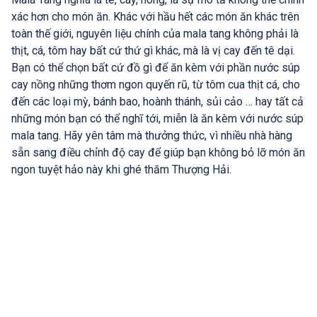
xác hơn cho món ăn. Khác với hầu hết các món ăn khác trên
toàn thế giới, nguyên liệu chính của mala tang không phải là
thịt, cá, tôm hay bất cứ thứ gì khác, mà là vị cay đến tê dại.
Bạn có thể chọn bất cứ đồ gì để ăn kèm với phần nước súp
cay nồng những thơm ngon quyến rũ, từ tôm cua thịt cá, cho
đến các loại mỳ, bánh bao, hoành thánh, sủi cảo … hay tất cả
những món bạn có thể nghĩ tới, miễn là ăn kèm với nước súp
mala tang. Hãy yên tâm mà thưởng thức, vì nhiều nhà hàng
sẵn sang điều chỉnh độ cay để giúp bạn không bỏ lỡ món ăn
ngon tuyệt hảo này khi ghé thăm Thượng Hải.