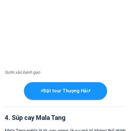
Sườn xào bánh gạo
⚡Đặt tour Thượng Hải⚡
4. Súp cay Mala Tang
Mala Tang nghĩa là tê, cay, nóng, là sự mô tả không thể chính