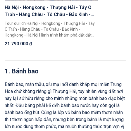
Hà Nội - Hongkong - Thượng Hải - Tây Ô
Trấn - Hàng Châu - Tô Châu - Bắc Kinh -
Hongkong - Hà Nội (8N7Đ)
Tour du lịch Hà Nội - Hongkong - Thượng Hải - Tây
Ô Trấn - Hàng Châu - Tô Châu - Bắc Kinh -
Hongkong - Hà Nội Hành trình khám phá đất đất
nước Trung Hoa 8 ngày 7 đêm độc đáo giúp quý
21.790.000 ₫
khách có thể chiêm ngưỡng toàn cảnh đất nước
Trung Hoa rộng lớn, khám phá một loạt 5 điểm đến
nổi tiếng là Bắc Kinh, Thượng Hải, Hàng Châu, Tô
Châu, Tây Ô Trấn.
1. Bánh bao
Bánh bao, màn thầu, xíu mại nổi danh khắp mọi miền Trung
Hoa chứ không riêng gì Thượng Hải, tuy nhiên vùng đất nơi
này lại sở hữu riêng cho mình những món bánh bao đặc biệt
nhất. Đầu bảng phải kể đến bánh bao nước hay còn gọi là
bánh bao ống hút. Cũng là lớp vỏ bánh bao mềm thơm nhân
thịt thơm ngon hấp dẫn, nhưng bên trong bánh là một lượng
lớn nước dùng thơm phức, mà muốn thưởng thức trọn vẹn vị