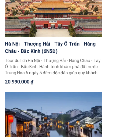
Hà Nội - Thượng Hải - Tây Ô Trấn - Hàng
Châu - Bắc Kinh (6N5Đ)
Tour du lịch Hà Nội - Thượng Hải - Hàng Châu - Tây
Ô Trấn - Bắc Kinh. Hành trình khám phá đất nước
Trung Hoa 6 ngày 5 đêm độc đáo giúp quý khách
có thể chiêm ngưỡng toàn cảnh đất nước Trung
20.990.000 ₫
Hoa với những cảnh đẹp thiên nhiên hùng vĩ cùng
nền văn hoá và với bề dày lịch sử bậc nhất Châu Á.