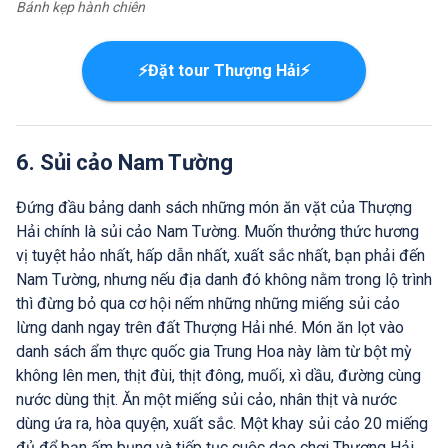
Bánh kẹp hành chiên
⚡Đặt tour Thượng Hải⚡
6. Sủi cảo Nam Tường
Đứng đầu bảng danh sách những món ăn vặt của Thượng
Hải chính là sủi cảo Nam Tường. Muốn thưởng thức hương
vị tuyệt hảo nhất, hấp dẫn nhất, xuất sắc nhất, bạn phải đến
Nam Tường, nhưng nếu địa danh đó không nằm trong lộ trình
thì đừng bỏ qua cơ hội nếm những những miếng sủi cảo
lừng danh ngay trên đất Thượng Hải nhé. Món ăn lọt vào
danh sách ẩm thực quốc gia Trung Hoa này làm từ bột mỳ
không lên men, thịt đùi, thịt đông, muối, xì dầu, đường cùng
nước dùng thịt. Ăn một miếng sủi cảo, nhân thịt và nước
dùng ứa ra, hòa quyện, xuất sắc. Một khay sủi cảo 20 miếng
đủ để bạn ấm bụng và tiếp tục cuộc dạo chơi Thượng Hải