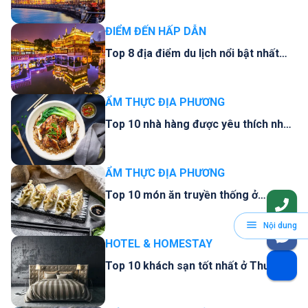
ĐIỂM ĐẾN HẤP DẪN
Top 8 địa điểm du lịch nổi bật nhất
Thượng Hải, Trung Quốc
ẨM THỰC ĐỊA PHƯƠNG
Top 10 nhà hàng được yêu thích nhất
Thượng Hải
ẨM THỰC ĐỊA PHƯƠNG
Top 10 món ăn truyền thống ở
Thượng Hải
Nội dung
HOTEL & HOMESTAY
Top 10 khách sạn tốt nhất ở Thượng
Hải