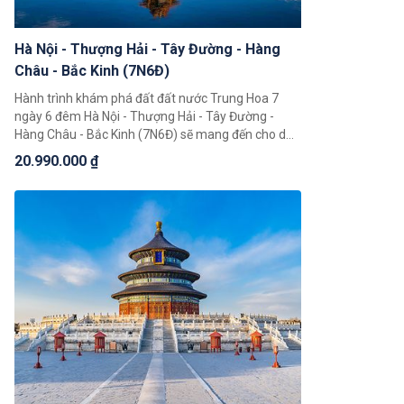
Hà Nội - Thượng Hải - Tây Đường - Hàng
Châu - Bắc Kinh (7N6Đ)
Hành trình khám phá đất đất nước Trung Hoa 7
ngày 6 đêm Hà Nội - Thượng Hải - Tây Đường -
Hàng Châu - Bắc Kinh (7N6Đ) sẽ mang đến cho du
khách những trải nghiệm tuyệt vời. Trong hành
20.990.000 ₫
trình này du khách có thể chiêm ngưỡng toàn cảnh
đất nước Trung Hoa rộng lớn, khám phá một loạt 4
thành phố nổi tiếng là Bắc Kinh, Thượng Hải, Hàng
Châu, Tây Đường.