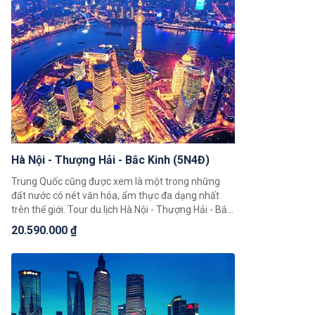
Hà Nội - Thượng Hải - Bắc Kinh (5N4Đ)
Trung Quốc cũng được xem là một trong những
đất nước có nét văn hóa, ẩm thực đa dạng nhất
trên thế giới. Tour du lịch Hà Nội - Thượng Hải - Bắc
Kinh (5N4Đ) hứa hẹn sẽ mang đến cho du khách
20.590.000 ₫
trải nghiệm độc đáo giúp quý khách có thể chiêm
ngưỡng toàn cảnh đất nước Trung Hoa với những
cảnh đẹp thiên nhiên hùng vĩ cùng nền văn hoá và
với bề dày lịch sử bậc nhất Châu Á.