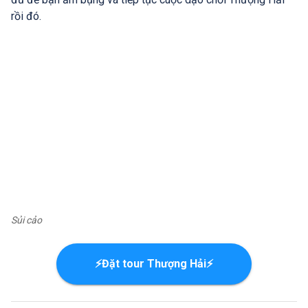
rồi đó.
Sủi cảo
⚡Đặt tour Thượng Hải⚡