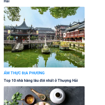
Hải
ẨM THỰC ĐỊA PHƯƠNG
Top 10 nhà hàng lâu đời nhất ở Thượng Hải