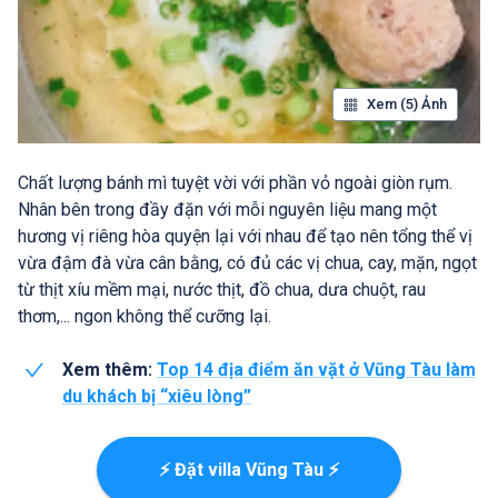
Xem (5) Ảnh
Chất lượng bánh mì tuyệt vời với phần vỏ ngoài giòn rụm.
Nhân bên trong đầy đặn với mỗi nguyên liệu mang một
hương vị riêng hòa quyện lại với nhau để tạo nên tổng thể vị
vừa đậm đà vừa cân bằng, có đủ các vị chua, cay, mặn, ngọt
từ thịt xíu mềm mại, nước thịt, đồ chua, dưa chuột, rau
thơm,... ngon không thể cưỡng lại.
Xem thêm:
Top 14 địa điểm ăn vặt ở Vũng Tàu làm
du khách bị “xiêu lòng”
⚡ Đặt villa Vũng Tàu ⚡