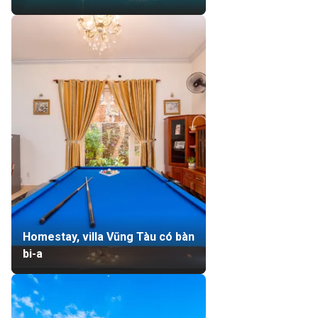
Homestay, villa Vũng Tàu có bàn
bi-a