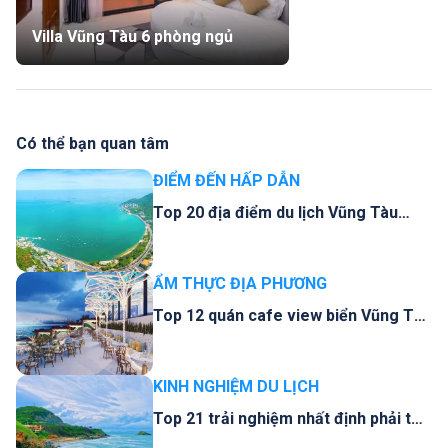
Villa Vũng Tàu 6 phòng ngủ
Có thể bạn quan tâm
ĐIỂM ĐẾN HẤP DẪN
Top 20 địa điểm du lịch Vũng Tàu
đừng bỏ qua
ẨM THỰC ĐỊA PHƯƠNG
Top 12 quán cafe view biển Vũng Tàu
check in sống ảo rất đẹp
KINH NGHIỆM DU LỊCH
Top 21 trải nghiệm nhất định phải thử
khi đi du lịch ở Vũng Tàu