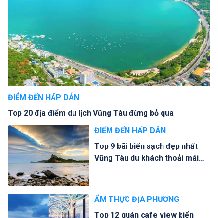
ĐIỂM ĐẾN HẤP DẪN
Top 20 địa điểm du lịch Vũng Tàu đừng bỏ qua
ĐIỂM ĐẾN HẤP DẪN
Top 9 bãi biển sạch đẹp nhất
Vũng Tàu du khách thoải mái
tắm
ẨM THỰC ĐỊA PHƯƠNG
Top 12 quán cafe view biển