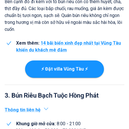
Bên cạnh đó đi kèm với tô bún riêu còn có thêm huyết, chả,
thịt đầy đủ. Các loại bắp chuối, rau muống, giá ăn kèm được
chuẩn bị tươi ngon, sạch sẽ. Quán bún riêu không chỉ ngon
trong hương vị mà còn sở hữu vẻ ngoài màu sắc hài hòa, lôi
cuốn.
Xem thêm:
14 bãi biển xinh đẹp nhất tại Vũng Tàu
khiến du khách mê đắm
⚡ Đặt villa Vũng Tàu ⚡
3. Bún Riêu Bạch Tuộc Hồng Phát
Thông tin liên hệ
Khung giờ mở cửa:
8:00 - 21:00