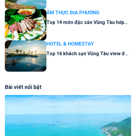
ẨM THỰC ĐỊA PHƯƠNG
Top 14 món đặc sản Vũng Tàu hớp
hồn thực khách quên lối về
HOTEL & HOMESTAY
Top 16 khách sạn Vũng Tàu view đẹp
ngắm biển cực chanh sả
Bài viết nổi bật