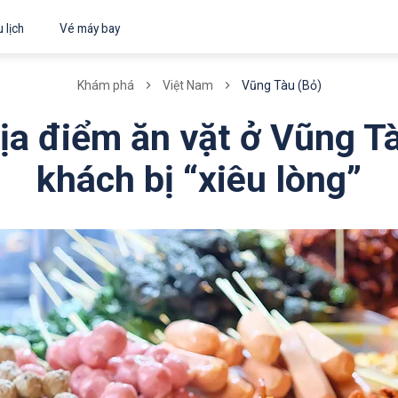
 lịch
Vé máy bay
Vũng Tàu (Bỏ)
Khám phá
Việt Nam
ịa điểm ăn vặt ở Vũng T
khách bị “xiêu lòng”