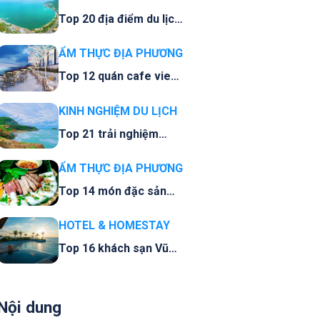
Top 20 địa điểm du lịch
Vũng Tàu đừng bỏ qua
ẨM THỰC ĐỊA PHƯƠNG
Top 12 quán cafe view
biển Vũng Tàu check in
sống ảo rất đẹp
KINH NGHIỆM DU LỊCH
Top 21 trải nghiệm
nhất định phải thử khi
đi du lịch ở Vũng Tàu
ẨM THỰC ĐỊA PHƯƠNG
Top 14 món đặc sản
Vũng Tàu hớp hồn thực
khách quên lối về
HOTEL & HOMESTAY
Top 16 khách sạn Vũng
Tàu view đẹp ngắm
biển cực chanh sả
Nội dung