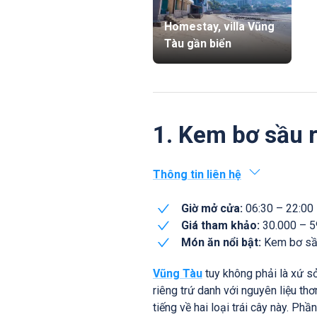
Homestay, villa Vũng
Tàu gần biển
1. Kem bơ sầu 
Thông tin liên hệ
Giờ mở cửa:
06:30 – 22:00
Giá tham khảo:
30.000 – 
Món ăn nổi bật:
Kem bơ sầu
Vũng Tàu
tuy không phải là xứ s
riêng trứ danh với nguyên liệu th
tiếng về hai loại trái cây này. P