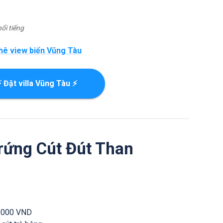
ổi tiếng
hê view biển Vũng Tàu
⚡ Đặt villa Vũng Tàu ⚡
rứng Cút Đút Than
.000 VND