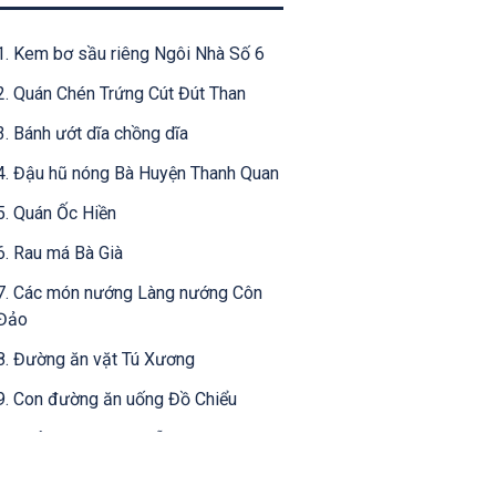
1. Kem bơ sầu riêng Ngôi Nhà Số 6
2. Quán Chén Trứng Cút Đút Than
3. Bánh ướt dĩa chồng dĩa
4. Đậu hũ nóng Bà Huyện Thanh Quan
5. Quán Ốc Hiền
6. Rau má Bà Già
7. Các món nướng Làng nướng Côn
Đảo
8. Đường ăn vặt Tú Xương
9. Con đường ăn uống Đồ Chiểu
10. Hẻm ăn vặt Nguyễn Tri Phương
11. Bánh mì không tên Vũng Tàu