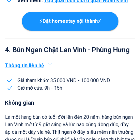
Xem thêm:
Top quán bún chả ở quận Hoàn Kiếm
⚡Đặt homestay nội thành⚡
4. Bún Ngan Chặt Lan Vinh - Phùng Hưng
Thông tin liên hệ
Giá tham khảo: 35.000 VND - 100.000 VND
Giờ mở cửa: 9h - 15h
Không gian
Là một hàng bún có tuổi đời lên đến 20 năm, hàng bún ngan
Lan Vinh mở từ 9 giờ sáng và lúc nào cũng đông đúc, đầy
ắp cả một dãy vỉa hè. Thịt ngan ở đây siêu mềm nên thường
được gọi là “quán bún cổ nhừ” và vẫn ngày càng thu hút thực