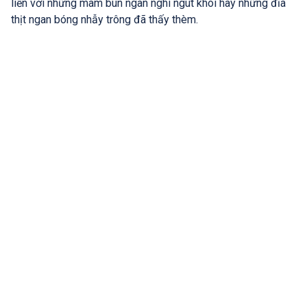
liền với những mâm bún ngan nghi ngút khói hay những đĩa
thịt ngan bóng nhẫy trông đã thấy thèm.