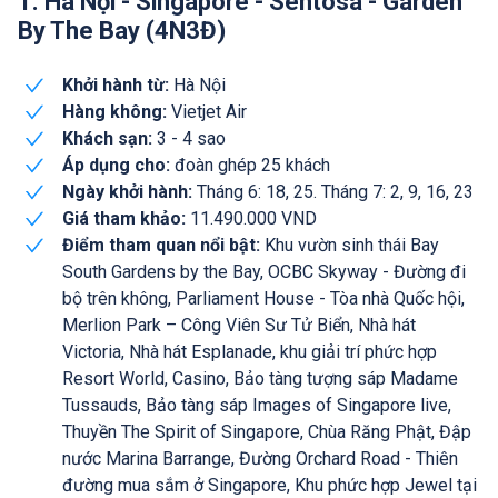
1. Hà Nội - Singapore - Sentosa - Garden
By The Bay (4N3Đ)
Khởi hành từ:
Hà Nội
Hàng không:
Vietjet Air
Khách sạn:
3 - 4 sao
Áp dụng cho:
đoàn ghép 25 khách
Ngày khởi hành:
Tháng 6: 18, 25. Tháng 7: 2, 9, 16, 23
Giá tham khảo:
11.490.000 VND
Điểm tham quan nổi bật:
Khu vườn sinh thái Bay
South Gardens by the Bay, OCBC Skyway - Đường đi
bộ trên không, Parliament House - Tòa nhà Quốc hội,
Merlion Park – Công Viên Sư Tử Biển, Nhà hát
Victoria, Nhà hát Esplanade, khu giải trí phức hợp
Resort World, Casino, Bảo tàng tượng sáp Madame
Tussauds, Bảo tàng sáp Images of Singapore live,
Thuyền The Spirit of Singapore, Chùa Răng Phật, Đập
nước Marina Barrange, Đường Orchard Road - Thiên
đường mua sắm ở Singapore, Khu phức hợp Jewel tại