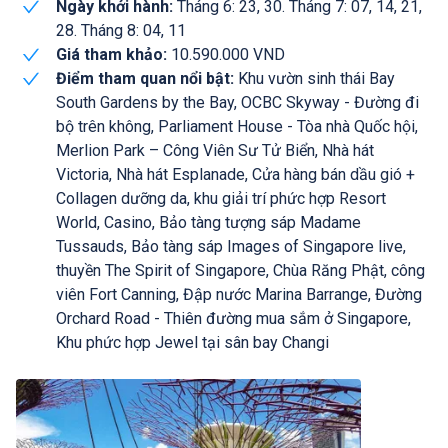
Ngày khởi hành:
Tháng 6: 23, 30. Tháng 7: 07, 14, 21,
28. Tháng 8: 04, 11
Giá tham khảo:
10.590.000 VND
Điểm tham quan nổi bật:
Khu vườn sinh thái Bay
South Gardens by the Bay, OCBC Skyway - Đường đi
bộ trên không, Parliament House - Tòa nhà Quốc hội,
Merlion Park – Công Viên Sư Tử Biển, Nhà hát
Victoria, Nhà hát Esplanade, Cửa hàng bán dầu gió +
Collagen dưỡng da, khu giải trí phức hợp Resort
World, Casino, Bảo tàng tượng sáp Madame
Tussauds, Bảo tàng sáp Images of Singapore live,
thuyền The Spirit of Singapore, Chùa Răng Phật, công
viên Fort Canning, Đập nước Marina Barrange, Đường
Orchard Road - Thiên đường mua sắm ở Singapore,
Khu phức hợp Jewel tại sân bay Changi