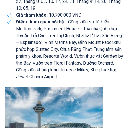
27. Tháng 8: 03, 10, 17, 24, 31. Tháng 9: 14, 28. Tháng
10: 05, 19
Giá tham khảo:
10.790.000 VND
Điểm tham quan nổi bật:
Công viên sư tử biển
Merlion Park, Parliament House - Tòa nhà Quốc hội,
Tòa Án Tối Cao, Tòa Thị Chính, Nhà hát “Trái Sầu Riêng
– Esplanade”, Vịnh Marina Bay, Đỉnh Mount Faber,khu
phức hợp Suntec City, Chùa Răng Phật, Trung tâm sản
phẩm y khoa, Resorts World, Vườn thực vật Garden by
the Bay, Vườn treo Floral Fantasy, Đường Orchard,
Công viên khủng long Jurrasic Miles, Khu phức hợp
Jewel Changi Airport...