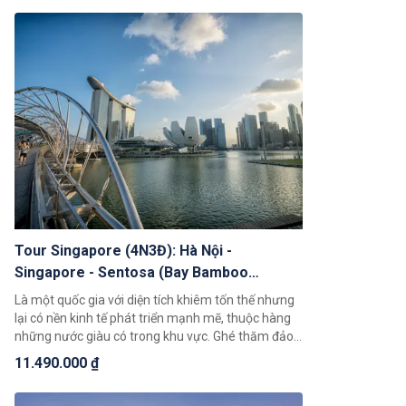
Tour Singapore (4N3Đ): Hà Nội -
Singapore - Sentosa (Bay Bamboo
Airways)
Là một quốc gia với diện tích khiêm tốn thế nhưng
lại có nền kinh tế phát triển mạnh mẽ, thuộc hàng
những nước giàu có trong khu vực. Ghé thăm đảo
quốc sư tử, du khách sẽ ngạc nhiên trước sự văn
11.490.000 ₫
minh đô thị, sạch sẽ của thành phố. Chúng tôi giới
thiệu đến các bạn trải nghiệm 4 ngày 3 đêm với