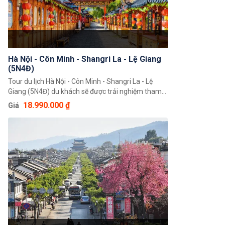
Hà Nội - Côn Minh - Shangri La - Lệ Giang
(5N4Đ)
Tour du lịch Hà Nội - Côn Minh - Shangri La - Lệ
Giang (5N4Đ) du khách sẽ được trải nghiệm tham
quan, khám phá những cảnh đẹp tuyệt vời với
18.990.000 ₫
Giá
những ngọn đồi xanh, hồ nước đẹp và đô thị hoa
bạt ngàn. Đây thực sự sẽ là một trải nghiệm đáng
nhớ của du khách về thiên nhiên con người và cả
văn hoá của xứ Trung Hoa.