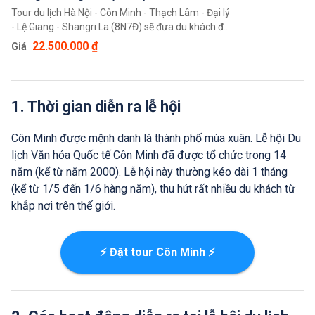
Tour du lịch Hà Nội - Côn Minh - Thạch Lâm - Đại lý
- Lệ Giang - Shangri La (8N7Đ) sẽ đưa du khách đến
những vùng đất mới nơi có thể khám phá những
22.500.000 ₫
Giá
cảnh quan thiên nhiên, trải nghiệm văn hoá và tiếp
xúc với những người dân nơi đây. Du khách sẽ có
những cái nhìn mới mẻ về một đất nước Trung
Quốc xinh đẹp.
1. Thời gian diễn ra lễ hội
Côn Minh được mệnh danh là thành phố mùa xuân. Lễ hội Du
lịch Văn hóa Quốc tế Côn Minh đã được tổ chức trong 14
năm (kể từ năm 2000). Lễ hội này thường kéo dài 1 tháng
(kể từ 1/5 đến 1/6 hàng năm), thu hút rất nhiều du khách từ
khắp nơi trên thế giới.
⚡ Đặt tour Côn Minh ⚡