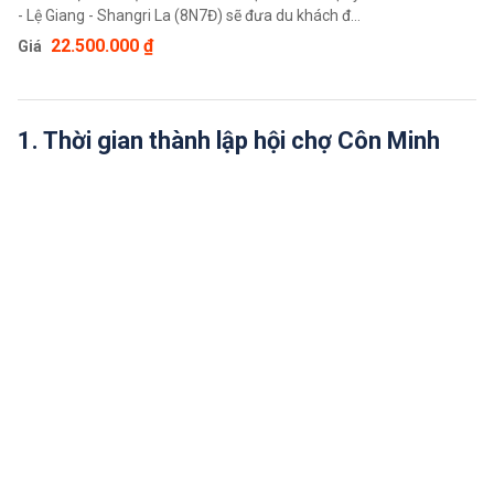
- Lệ Giang - Shangri La (8N7Đ) sẽ đưa du khách đến
những vùng đất mới nơi có thể khám phá những
22.500.000 ₫
Giá
cảnh quan thiên nhiên, trải nghiệm văn hoá và tiếp
xúc với những người dân nơi đây. Du khách sẽ có
những cái nhìn mới mẻ về một đất nước Trung
Quốc xinh đẹp.
1. Thời gian thành lập hội chợ Côn Minh