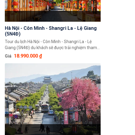
Hà Nội - Côn Minh - Shangri La - Lệ Giang
(5N4Đ)
Tour du lịch Hà Nội - Côn Minh - Shangri La - Lệ
Giang (5N4Đ) du khách sẽ được trải nghiệm tham
quan, khám phá những cảnh đẹp tuyệt vời với
18.990.000 ₫
Giá
những ngọn đồi xanh, hồ nước đẹp và đô thị hoa
bạt ngàn. Đây thực sự sẽ là một trải nghiệm đáng
nhớ của du khách về thiên nhiên con người và cả
văn hoá của xứ Trung Hoa.