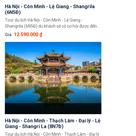
Hà Nội - Côn Minh - Lệ Giang - Shangrila
(6N5Đ)
Tour du lịch Hà Nội - Côn Minh - Lệ Giang -
Shangrila (6N5Đ) du khách sẽ có cơ hội được đến
với Lệ Giang – cố đô của vương quốc Naxi trên cao
12.590.000 ₫
Giá
nguyên Tây Bắc Vân Nam và đặc biệt không thể bỏ
qua cơ hội đến với Shangri La – thủ phủ châu tự trị
dân tộc Tạng Địch Khánh. Hứa hẹn đây sẽ là một
hành trình đáng nhớ.
Hà Nội - Côn Minh - Thạch Lâm - Đại lý - Lệ
Giang - Shangri La (8N7Đ)
Tour du lịch Hà Nội - Côn Minh - Thạch Lâm - Đại lý