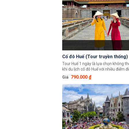
Cố đô Huế (Tour truyền thống)
Tour Huế 1 ngày là lựa chọn không th
khi du lịch cố đô Huế với nhiều điểm 
dẫn, tìm hiểu về văn hóa lịch sử cố đ
790.000 ₫
Giá
công trình kiến trúc Hoàng cung, lăn
triều đại nhà Nguyễn, tham quan các
truyền thống và trải nghiệm ẩm thực
vô cùng đặc sắc, được khởi hành từ H