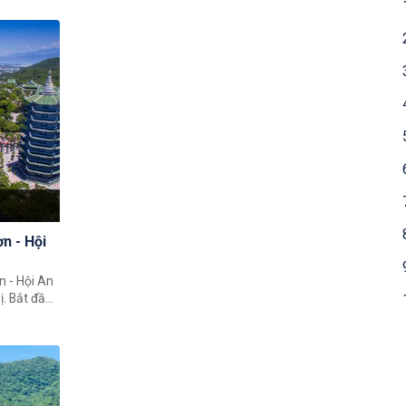
 khách yêu
àng Pháp,
à lãng mạn
n độc đáo
àng cổ, và
n - Hội
n - Hội An
ị. Bắt đầu
ó. Sau đó,
à ghé thăm
h của
phương.
với bầu
hố cổ