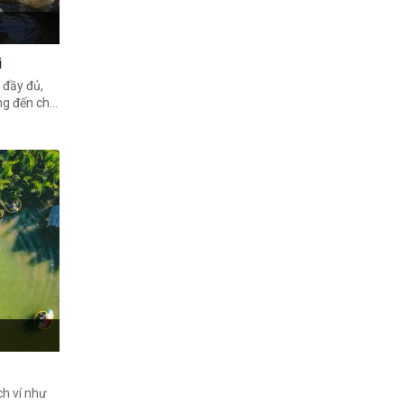
i
h đầy đủ,
ng đến cho
, mới lạ,
g một
vào với
ng.
h ví như