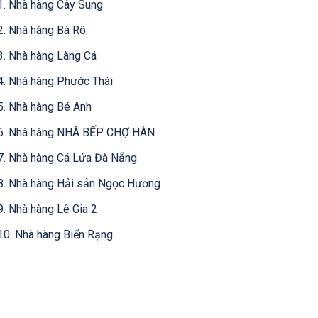
1. Nhà hàng Cây Sung
2. Nhà hàng Bà Rô
3. Nhà hàng Làng Cá
4. Nhà hàng Phước Thái
5. Nhà hàng Bé Anh
6. Nhà hàng NHÀ BẾP CHỢ HÀN
7. Nhà hàng Cá Lửa Đà Nẵng
8. Nhà hàng Hải sản Ngọc Hương
9. Nhà hàng Lê Gia 2
10. Nhà hàng Biển Rạng
11. Hệ thống nhà hàng Dê Nghĩa
12. Nhà hàng Hải Sản Biển Việt
13. Nhà hàng cơm niêu Nồi Đất