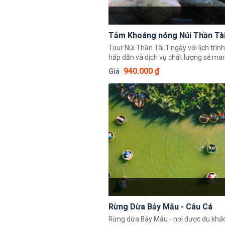
Tắm Khoáng nóng Núi Thần Tà
Tour Núi Thần Tài 1 ngày với lịch trìn
hấp dẫn và dịch vụ chất lượng sẽ ma
quý khách những trải nghiệm tuyệt vời
940.000 ₫
Giá
độc đáo, tận hưởng và thư giãn tron
không gian tuyệt vời, được hoà mình 
thiên nhiên mà giá cả lại rất phải chă
Rừng Dừa Bảy Mẫu - Câu Cá
Rừng dừa Bảy Mẫu - nơi được du khác