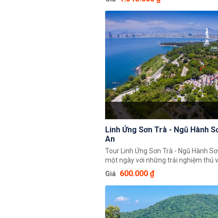
Một trong những công trình được du
thích nhất khi đến với Ba Na Hills là L
nơi tái hiện một nước Pháp cổ kính v
với những công trình kiến trúc cổ điể
như quảng trường, nhà thờ, thị trấn, l
khách sạn.
Linh Ứng Sơn Trà - Ngũ Hành Sơ
An
Tour Linh Ứng Sơn Trà - Ngũ Hành Sơ
một ngày với những trải nghiệm thú v
với chùa Linh Ứng tôn nghiêm, lộng gi
600.000 ₫
Giá
tour sẽ đưa bạn đến Ngũ Hành Sơn v
làng Non Nước và nhìn thấy sự tài tìn
những nghệ sĩ điêu khắc đá của địa 
Điểm dừng chân cuối cùng là Hội An 
không khí thơ mộng của một thành p