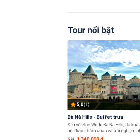
Tour nổi bật
5,0
(1)
Bà Nà Hills - Buffet trưa
Đến với Sun World Ba Na Hills, du khá
hội được thăm quan và trải nghiệm 
trình và điểm đến độc đáo, có một kh
1.340.000 ₫
Giá