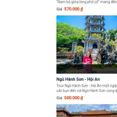
"Nam bộ giữa lòng phố cổ" mang đến
khách trải nghiệm về miền sông nước
570.000 ₫
Giá
thuyền thúng mộc mạc, dưới hàng d
bạt ngàn ngút mắt.
Ngũ Hành Sơn - Hội An
Tour Ngũ Hành Sơn - Hội An một ngà
các bạn đến với Ngũ Hành Sơn vùng đ
liêng với 5 ngọn núi như hình bàn tay
500.000 ₫
Giá
nhiên ban tặng. Và Hội An một phố c
nghìn di tích kiến trúc đã trường tồn 
gian.