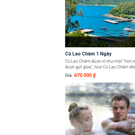
tuyệt đẹp.
Cù Lao Chàm 1 Ngày
Cù Lao Chàm được ví như một "hòn 
được gọt giũa", tour Cù Lao Chàm đó
tận nơi từ Đà Nẵng hoặc Hội An với h
670.000 ₫
Giá
ghép đoàn được tổ chức hàng ngày. Lị
tour hấp dẫn, tạo cơ hội cho du khách
nghiệm và tận hưởng món quà từ biển
mức giá rẻ nhất Đà Nẵng.