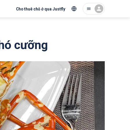
Cho thuê chỗ ở qua Justfly
khó cưỡng