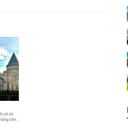
ch có cơ
những công
ông hai.