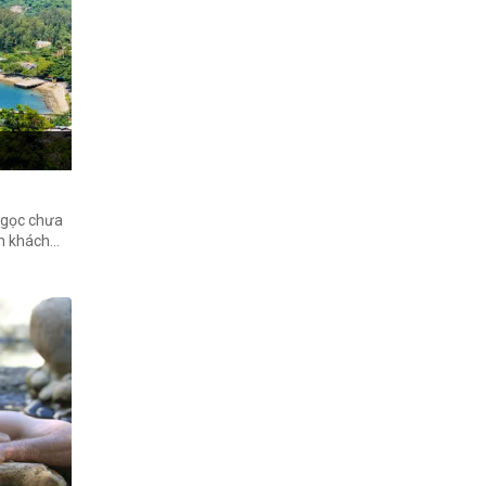
ngọc chưa
n khách
ình thức
ch trình
 được trải
 cả với