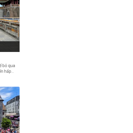
ể bỏ qua
đến hấp
ô qua các
g tẩm dưới
 làng nghề
 cung đình
uế.