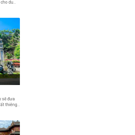
 cho du
 bên chiếc
ừa xanh
y sẽ đưa
ất thiêng
 được thiên
ổ với hàng
cùng thời