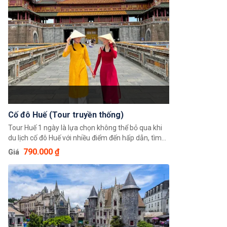
Cố đô Huế (Tour truyền thống)
Tour Huế 1 ngày là lựa chọn không thể bỏ qua khi
du lịch cố đô Huế với nhiều điểm đến hấp dẫn, tìm
hiểu về văn hóa lịch sử cố đô qua các công trình
790.000 ₫
Giá
kiến trúc Hoàng cung, lăng tẩm dưới triều đại nhà
Nguyễn, tham quan các làng nghề truyền thống và
trải nghiệm ẩm thực cung đình vô cùng đặc sắc,
được khởi hành từ Huế.