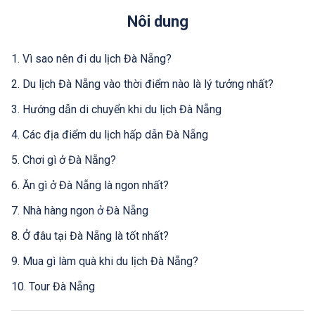
Nôi dung
1. Vì sao nên đi du lịch Đà Nẵng?
2. Du lịch Đà Nẵng vào thời điểm nào là lý tưởng nhất?
3. Hướng dẫn di chuyển khi du lịch Đà Nẵng
4. Các địa điểm du lịch hấp dẫn Đà Nẵng
5. Chơi gì ở Đà Nẵng?
6. Ăn gì ở Đà Nẵng là ngon nhất?
7. Nhà hàng ngon ở Đà Nẵng
8. Ở đâu tại Đà Nẵng là tốt nhất?
9. Mua gì làm quà khi du lịch Đà Nẵng?
10. Tour Đà Nẵng
11. Tips để có chuyến đi hoàn hảo