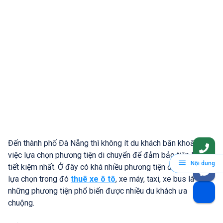
Đến thành phố Đà Nẵng thì không ít du khách băn khoăn về
việc lựa chọn phương tiện di chuyển để đảm bảo tiện lợi và
Nội dung
tiết kiệm nhất. Ở đây có khá nhiều phương tiện để du khách
lựa chọn trong đó
thuê xe ô tô
, xe máy, taxi, xe bus là
những phương tiện phổ biến được nhiều du khách ưa
chuộng.