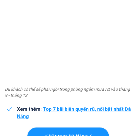
Du khách có thể sẽ phải ngồi trong phòng ngắm mưa rơi vào tháng
9 - tháng 12
Xem thêm:
Top 7 bãi biển quyến rũ, nổi bật nhất Đà
Nẵng