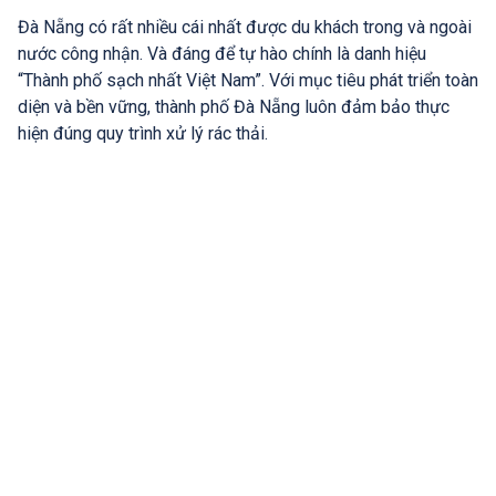
Đà Nẵng có rất nhiều cái nhất được du khách trong và ngoài
nước công nhận. Và đáng để tự hào chính là danh hiệu
“Thành phố sạch nhất Việt Nam”. Với mục tiêu phát triển toàn
diện và bền vững, thành phố Đà Nẵng luôn đảm bảo thực
hiện đúng quy trình xử lý rác thải.