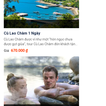
Cù Lao Chàm 1 Ngày
Cù Lao Chàm được ví như một "hòn ngọc chưa
được gọt giũa", tour Cù Lao Chàm đón khách tận
nơi từ Đà Nẵng hoặc Hội An với hình thức ghép
670.000 ₫
Giá
đoàn được tổ chức hàng ngày. Lịch trình tour hấp
dẫn, tạo cơ hội cho du khách được trải nghiệm và
tận hưởng món quà từ biển cả với mức giá rẻ nhất
Đà Nẵng.