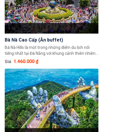
Bà Nà Cao Cấp (Ăn buffet)
Bà Nà Hills là một trong những điểm du lịch nổi
tiếng nhất tại Đà Nẵng với khung cảnh thiên nhiên
tuyệt đẹp và không gian nghỉ dưỡng đẳng cấp.
1.460.000 ₫
Giá
Tour Bà Nà Cao Cấp 1 ngày sẽ là một trải nghiệm
độc đáo và thú vị mà bạn khó có thể cảm nhận
được ở một điểm du lịch khác.