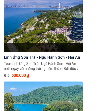
trình kiến trúc cổ điển độc đáo như quảng trường,
nhà thờ, thị trấn, làng cổ, và khách sạn.
Linh Ứng Sơn Trà - Ngũ Hành Sơn - Hội An
Tour Linh Ứng Sơn Trà - Ngũ Hành Sơn - Hội An
một ngày với những trải nghiệm thú vị. Bắt đầu với
chùa Linh Ứng tôn nghiêm, lộng gió. Sau đó, tour
600.000 ₫
Giá
sẽ đưa bạn đến Ngũ Hành Sơn và ghé thăm làng
Non Nước và nhìn thấy sự tài tình của những nghệ
sĩ điêu khắc đá của địa phương. Điểm dừng chân
cuối cùng là Hội An với bầu không khí thơ mộng
của một thành phố cổ tuyệt đẹp.