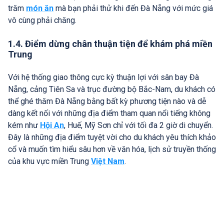
trăm
món ăn
mà bạn phải thử khi đến Đà Nẵng với mức giá
vô cùng phải chăng.
1.4. Điểm dừng chân thuận tiện để khám phá miền
Trung
Với hệ thống giao thông cực kỳ thuận lợi với sân bay Đà
Nẵng, cảng Tiên Sa và trục đường bộ Bắc-Nam, du khách có
thể ghé thăm Đà Nẵng bằng bất kỳ phương tiện nào và dễ
dàng kết nối với những địa điểm tham quan nổi tiếng không
kém như
Hội An
, Huế, Mỹ Sơn chỉ với tối đa 2 giờ di chuyển.
Đây là những địa điểm tuyệt vời cho du khách yêu thích khảo
cổ và muốn tìm hiểu sâu hơn về văn hóa, lịch sử truyền thống
của khu vực miền Trung
Việt Nam
.