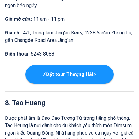
ngon béo ngậy.
Giờ mở cửa:
11 am - 11 pm
Địa chỉ:
4/F, Trung tâm Jing'an Kerry, 1238 Yan'an Zhong Lu,
gần Changde Road Area Jing'an
Điện thoại:
5243 8088
⚡Đặt tour Thượng Hải⚡
8. Tao Hueng
Được phát âm là Dao Dao Tương Tử trong tiếng phổ thông,
Tao Heung là nơi dành cho du khách yêu thích món Dimsum
ngon kiểu Quảng Đông. Nhà hàng phục vụ cả ngày với giá cả