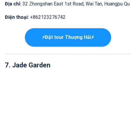
Địa chỉ:
32 Zhongshan East 1st Road, Wai Tan, Huangpu Qu
Điện thoại:
+862123276742
⚡Đặt tour Thượng Hải⚡
7. Jade Garden