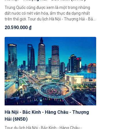
Trung Quốc cũng được xem là một trong những
đất nước có nét văn hóa, ẩm thực đa dạng nhất
trên thế giới. Tour du lịch Hà Nội - Thượng Hải - Bắc
Kinh (5N4Đ) hứa hẹn sẽ mang đến cho du khách
20.590.000 ₫
trải nghiệm độc đáo giúp quý khách có thể chiêm
ngưỡng toàn cảnh đất nước Trung Hoa với những
cảnh đẹp thiên nhiên hùng vĩ cùng nền văn hoá và
với bề dày lịch sử bậc nhất Châu Á.
Hà Nội - Bắc Kinh - Hàng Châu - Thượng
Hải (6N5Đ)
Tour du lịch Hà Nội - Bắc Kinh - Hàng Châu -