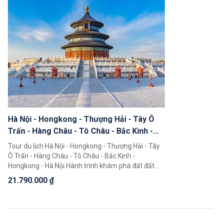
Châu, Tây Đường.
Hà Nội - Hongkong - Thượng Hải - Tây Ô
Trấn - Hàng Châu - Tô Châu - Bắc Kinh -
Hongkong - Hà Nội (8N7Đ)
Tour du lịch Hà Nội - Hongkong - Thượng Hải - Tây
Ô Trấn - Hàng Châu - Tô Châu - Bắc Kinh -
Hongkong - Hà Nội Hành trình khám phá đất đất
nước Trung Hoa 8 ngày 7 đêm độc đáo giúp quý
21.790.000 ₫
khách có thể chiêm ngưỡng toàn cảnh đất nước
Trung Hoa rộng lớn, khám phá một loạt 5 điểm đến
nổi tiếng là Bắc Kinh, Thượng Hải, Hàng Châu, Tô
Châu, Tây Ô Trấn.