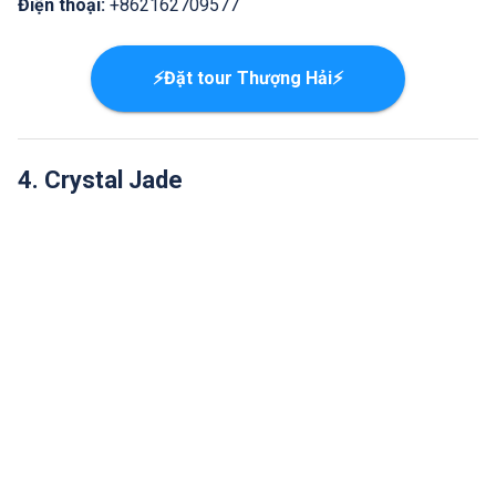
Điện thoại:
+862162709577
⚡Đặt tour Thượng Hải⚡
4. Crystal Jade