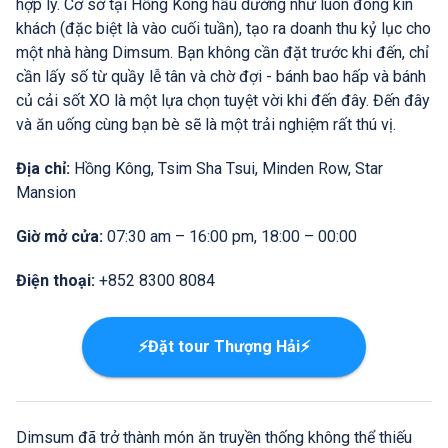
hợp lý. Cơ sở tại Hồng Kông hầu dường như luôn đông kín
khách (đặc biệt là vào cuối tuần), tạo ra doanh thu kỷ lục cho
một nhà hàng Dimsum. Bạn không cần đặt trước khi đến, chỉ
cần lấy số từ quầy lễ tân và chờ đợi - bánh bao hấp và bánh
củ cải sốt XO là một lựa chọn tuyệt vời khi đến đây. Đến đây
và ăn uống cùng bạn bè sẽ là một trải nghiệm rất thú vị.
Địa chỉ:
Hồng Kông, Tsim Sha Tsui, Minden Row, Star
Mansion
Giờ mở cửa:
07:30 am – 16:00 pm, 18:00 – 00:00
Điện thoại:
+852 8300 8084
⚡Đặt tour Thượng Hải⚡
Dimsum đã trở thành món ăn truyền thống không thể thiếu