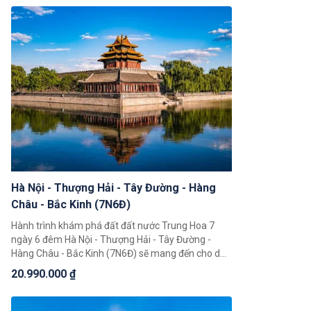
tiếng là Bắc Kinh, Thượng Hải, Hàng Châu, Tô Châu.
Hà Nội - Thượng Hải - Tây Đường - Hàng
Châu - Bắc Kinh (7N6Đ)
Hành trình khám phá đất đất nước Trung Hoa 7
ngày 6 đêm Hà Nội - Thượng Hải - Tây Đường -
Hàng Châu - Bắc Kinh (7N6Đ) sẽ mang đến cho du
khách những trải nghiệm tuyệt vời. Trong hành
20.990.000 ₫
trình này du khách có thể chiêm ngưỡng toàn cảnh
đất nước Trung Hoa rộng lớn, khám phá một loạt 4
thành phố nổi tiếng là Bắc Kinh, Thượng Hải, Hàng