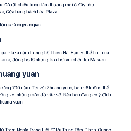
u. Có rất nhiều trung tâm thương mại ở đây như
a, Cửa hàng bách hóa Plaza.
 tới ga Gongyuanqian
a
ngjia Plaza nằm trong phố Thiên Hà. Bạn có thể tìm mua
oài ra, đừng bỏ lỡ những trò chơi vui nhộn tại Maseru.
huang yuan
hoảng 700 nằm. Tới với Zhuang yuan, bạn sẽ không thể
 công với những món đồ sặc sỡ. Nếu bạn đang có ý định
Zhuang yuan.
 từ Trạm Nghĩa Trang Liệt Sĩ tới Trung Tâm Plaza, Quảng