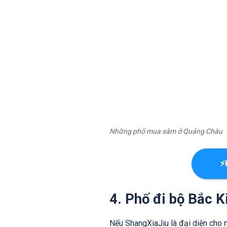
Những phố mua sắm ở Quảng Châu
⚡
4. Phố đi bộ Bắc K
Nếu ShangXiaJiu là đại diện cho 