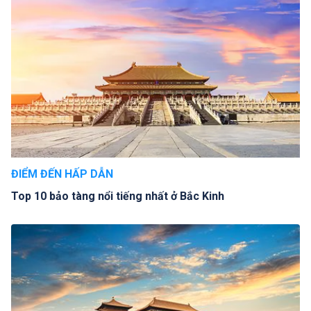
ĐIỂM ĐẾN HẤP DẪN
Top 10 bảo tàng nổi tiếng nhất ở Bắc Kinh