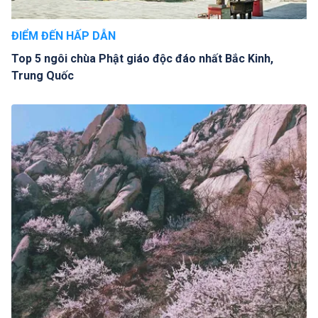
ĐIỂM ĐẾN HẤP DẪN
Top 5 ngôi chùa Phật giáo độc đáo nhất Bắc Kinh,
Trung Quốc