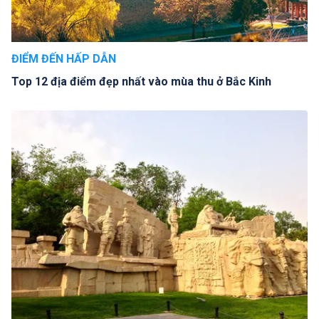
ĐIỂM ĐẾN HẤP DẪN
Top 12 địa điểm đẹp nhất vào mùa thu ở Bắc Kinh