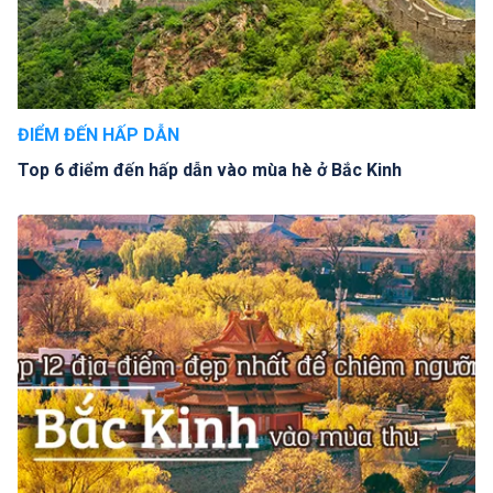
ĐIỂM ĐẾN HẤP DẪN
Top 6 điểm đến hấp dẫn vào mùa hè ở Bắc Kinh