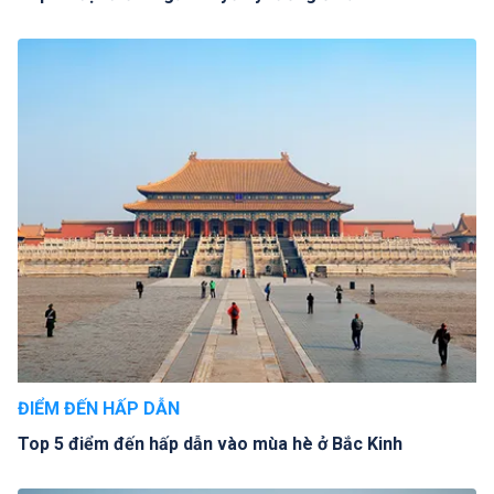
ĐIỂM ĐẾN HẤP DẪN
Top 5 điểm đến hấp dẫn vào mùa hè ở Bắc Kinh