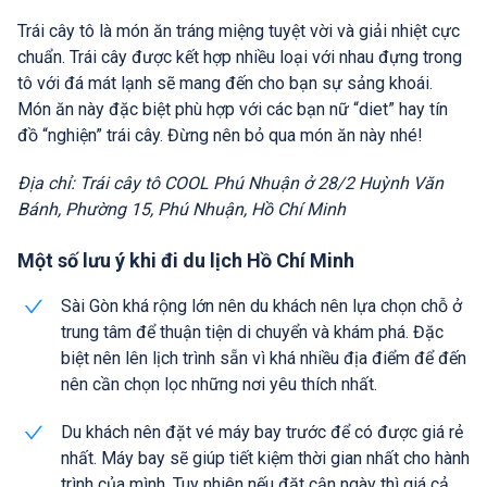
Trái cây tô là món ăn tráng miệng tuyệt vời và giải nhiệt cực
chuẩn. Trái cây được kết hợp nhiều loại với nhau đựng trong
tô với đá mát lạnh sẽ mang đến cho bạn sự sảng khoái.
Món ăn này đặc biệt phù hợp với các bạn nữ “diet” hay tín
đồ “nghiện” trái cây. Đừng nên bỏ qua món ăn này nhé!
Địa chỉ: Trái cây tô COOL Phú Nhuận ở 28/2 Huỳnh Văn
Bánh, Phường 15, Phú Nhuận, Hồ Chí Minh
Một số lưu ý khi đi du lịch Hồ Chí Minh
Sài Gòn khá rộng lớn nên du khách nên lựa chọn chỗ ở
trung tâm để thuận tiện di chuyển và khám phá. Đặc
biệt nên lên lịch trình sẵn vì khá nhiều địa điểm để đến
nên cần chọn lọc những nơi yêu thích nhất.
Du khách nên đặt vé máy bay trước để có được giá rẻ
nhất. Máy bay sẽ giúp tiết kiệm thời gian nhất cho hành
trình của mình. Tuy nhiên nếu đặt cận ngày thì giá cả