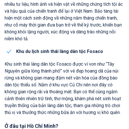
nhiều tư liệu, hình ảnh và hiện vật về những chứng tích tội ác
và hậu quả của chiến tranh để lại ở Việt Nam. Bảo tàng tái
hiện một cách sinh động về những năm tháng chiến tranh,
như cỗ máy thời gian đưa bạn trở về thế kỷ trước, khiến bạn
không khỏi lặng người, xúc động và dâng trào những nỗi
niềm khó tả.
Khu du lịch sinh thái làng dân tộc Fosaco
Khu sinh thái làng dân tộc Fosaco được ví von như “Tây
Nguyên giữa lòng thành phố” với vẻ đẹp hoang dã của núi
rừng và không gian mang đậm nét văn hóa của đồng bào
dân tộc thiểu số. Nằm ở khu vực Củ Chi nên nơi đây có
không gian rộng rãi và thoáng mát. Bạn có thể cùng ngắm
cảnh thiên nhiên trữ tình, thơ mộng, khám phá nét sinh hoạt
truyền thống của bản làng dân tộc, tham gia những trò chơi
thú vị và thưởng thức những bữa ăn với hương vị khó quên.
Ở đâu tại Hồ Chí Minh?