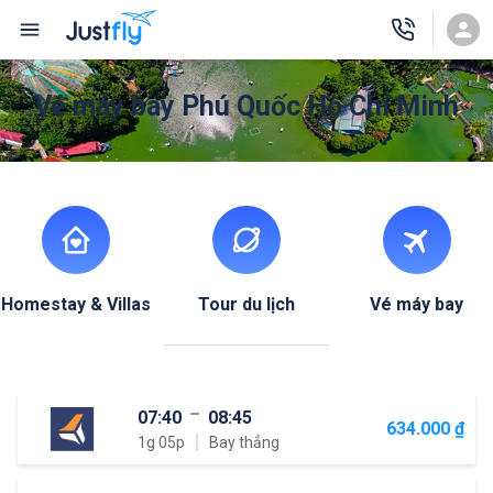
Vé máy bay Phú Quốc Hồ Chí Minh
Homestay & Villas
Tour du lịch
Vé máy bay
07:40
08:45
634.000 ₫
1g 05p
Bay thẳng