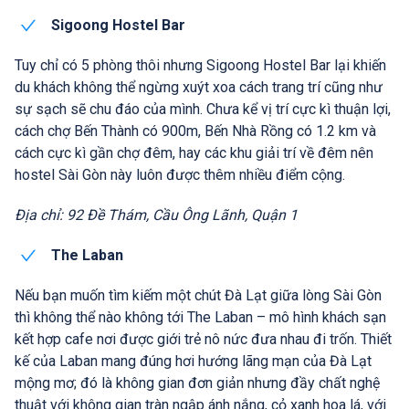
Sigoong Hostel Bar
Tuy chỉ có 5 phòng thôi nhưng Sigoong Hostel Bar lại khiến
du khách không thể ngừng xuýt xoa cách trang trí cũng như
sự sạch sẽ chu đáo của mình. Chưa kể vị trí cực kì thuận lợi,
cách chợ Bến Thành có 900m, Bến Nhà Rồng có 1.2 km và
cách cực kì gần chợ đêm, hay các khu giải trí về đêm nên
hostel Sài Gòn này luôn được thêm nhiều điểm cộng.
Địa chỉ: 92 Đề Thám, Cầu Ông Lãnh, Quận 1
The Laban
Nếu bạn muốn tìm kiếm một chút Đà Lạt giữa lòng Sài Gòn
thì không thể nào không tới The Laban – mô hình khách sạn
kết hợp cafe nơi được giới trẻ nô nức đưa nhau đi trốn. Thiết
kế của Laban mang đúng hơi hướng lãng mạn của Đà Lạt
mộng mơ; đó là không gian đơn giản nhưng đầy chất nghệ
thuật với không gian tràn ngập ánh nắng, cỏ xanh hoa lá, với