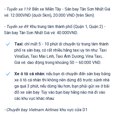
- Tuyến xe 119
: Bến xe Miền Tây - Sân bay Tân Sơn Nhất Giá
vé: 12.000VND (dưới 5km), 20.000 VND (trên 5km).
- Tuyến xe 49
: Khu trung tâm thành phố (Quận 1, Quận 2) -
Sân bay Tân Sơn Nhất Giá vé: 40.000VND.
Taxi:
chỉ mất 5 - 10 phút di chuyển từ trung tâm thành
phố ra sân bay, có rất nhiều hãng taxi uy tin như: Taxi
VinaSun, Taxi Mai Linh, Taxi Ánh Dương, Vina Taxi,...
Giá vé: dao động trong khoảng 50 – 60.000 VND.
Xe ô tô cá nhân:
nếu bạn di chuyển đến sân bay bằng
xe ô tô cá nhân thì không nên dừng đỗ trước sảnh nhà
ga quá 3 phút, nếu dừng lâu hơn, bạn phải gửi xe ở bãi
đỗ xe sân bay. Tùy vào bạn bay hãng nào mà đi vào
các khu vực khác nhau:
- Chuyến bay Vietnam Airlines
: khu vực cửa D1