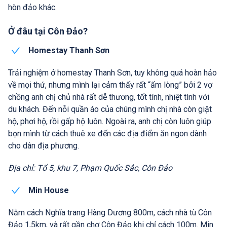
hòn đảo khác.
Ở đâu tại Côn Đảo?
Homestay Thanh Sơn
Trải nghiệm ở homestay Thanh Sơn, tuy không quá hoàn hảo
về mọi thứ, nhưng mình lại cảm thấy rất “ấm lòng” bởi 2 vợ
chồng anh chị chủ nhà rất dễ thương, tốt tính, nhiệt tình với
du khách. Đến nỗi quần áo của chúng mình chị nhà còn giặt
hộ, phơi hộ, rồi gấp hộ luôn. Ngoài ra, anh chị còn luôn giúp
bọn mình từ cách thuê xe đến các địa điểm ăn ngon dành
cho dân địa phương.
Địa chỉ: Tổ 5, khu 7, Phạm Quốc Sắc, Côn Đảo
Min House
Nằm cách Nghĩa trang Hàng Dương 800m, cách nhà tù Côn
Đảo 1,5km, và rất gần chợ Côn Đảo khi chỉ cách 100m. Min