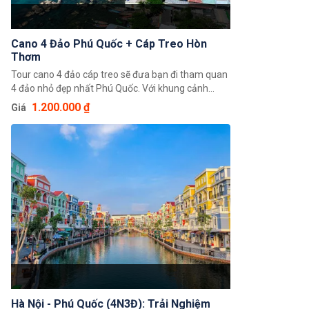
câu mực đêm uy tín để chuyến du lịch Phú Quốc
của mình được trọn vẹn nhất nhé.
Cano 4 Đảo Phú Quốc + Cáp Treo Hòn
Thơm
Tour cano 4 đảo cáp treo sẽ đưa bạn đi tham quan
4 đảo nhỏ đẹp nhất Phú Quốc. Với khung cảnh
thiên nhiên vô cùng hoang sơ, trong lành bạn sẽ
1.200.000 ₫
Giá
được cảm nhận thiên nhiên một cách độc đáo
nhất cùng những trải nghiệm thú vị. Hứa hẹn đây
sẽ một hành trình tuyệt vời của bạn với gia đình và
bạn bè.
Hà Nội - Phú Quốc (4N3Đ): Trải Nghiệm