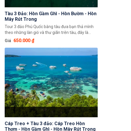
Tàu 3 Đảo: Hòn Gầm Ghì - Hòn Bườm - Hòn
Mây Rút Trong
Tour 3 đảo Phú Quốc bằng tàu đưa bạn thả mình
theo những làn gió và thư giãn trên tàu, đây là
điểm rất được các quý khách yêu thích. Đối với
650.000 ₫
Giá
nhóm gia đình hoặc quý khách đi theo nhóm đông
người thì đây là lựa chọn hợp lý nhất khi đi du lịch
tại Phú Quốc. Tất cả tàu đều có 2 tầng với sức
chứa từ 30 đến 90 khách, tầng dưới là nơi sinh hoạt
chung và dùng bữa trưa, tầng trên là khu vực nghỉ
ngơi với các ghế nằm. Đặc biệt, quý khách sẽ được
đặt chân đến 3 hòn đảo đẹp nhất khu vực quần
đảo An Thới với các hoạt động thú vị như lặn ngắm
san hô, chụp ảnh, vui chơi tắm biển, thưởng thức
ẩm thực,...
Cáp Treo + Tàu 3 đảo: Cáp Treo Hòn
Thơm - Hòn Gầm Ghì - Hòn Mây Rút Trong