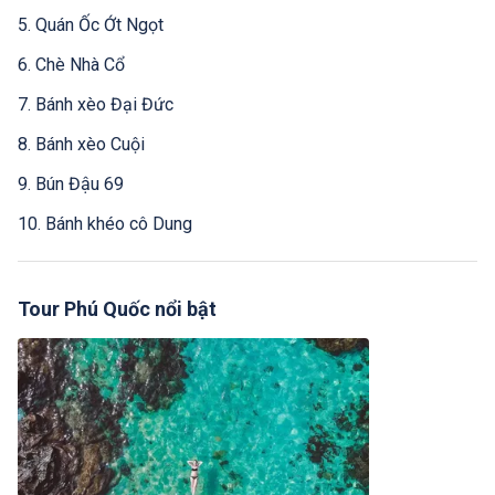
5. Quán Ốc Ớt Ngọt
6. Chè Nhà Cổ
7. Bánh xèo Đại Đức
8. Bánh xèo Cuội
9. Bún Đậu 69
10. Bánh khéo cô Dung
11. Bánh cống Phú Quốc
12. Lò Bánh Mì Út Tâm
Tour Phú Quốc nổi bật