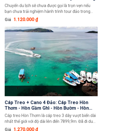
Chuyến du lịch sẽ chưa được gọi là trọn vẹn nếu
bạn chưa trải nghiệm hành trình tour đảo trong
ngày, sẽ càng thú vị hơn khi được kết hợp trải
1.120.000 ₫
Giá
nghiệm cáp treo hòn Thơm và công viên nước
Aquatopia. Tất cả tàu đều có 2 tầng với sức chứa
từ 30 đến 90 khách, tầng dưới là nơi sinh hoạt
chung và dùng bữa trưa, tầng trên là khu vực nghỉ
ngơi với các ghế nằm. Đây là loại hình di chuyển
thích hợp cho gia đình hoặc nhóm nhiều người.
Cáp Treo + Cano 4 Đảo: Cáp Treo Hòn
Thơm - Hòn Gầm Ghì - Hòn Bườm - Hòn
Mây Rút Trong
Cáp treo Hòn Thơm là cáp treo 3 dây vượt biển dài
nhất thế giới với độ dài lên đến 7899,9m. Đã đi du
lịch Phú Quốc không thể nào bỏ qua cơ hội trải
1.270.000 ₫
Giá