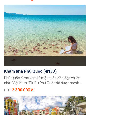
Tổ quốc mang vẻ đẹp hoang sơ, huyền bí với
những bãi biển đẹp làm say lòng biết bao du khách.
Khám phá Phú Quốc (4N3Đ)
Phú Quốc được xem là một quần đảo đẹp và lớn
nhất Việt Nam. Từ lâu Phú Quốc đã được mệnh
danh là hòn đảo ngọc trên vùng biển Tây Nam của
2.300.000 ₫
Giá
Tổ quốc mang vẻ đẹp hoang sơ, huyền bí với
những bãi biển đẹp làm say lòng biết bao du khách.
Chương trình tour du lịch Phú Quốc sẽ đưa du
khách đắm mình vào vẻ đẹp của hòn đảo ngọc, với
những điểm tham quan hấp dẫn, trải nghiệm