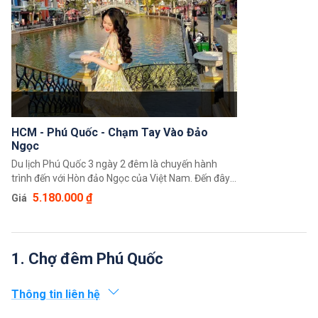
những hoạt động vui chơi thú vị và đặc biệt quý
khách sẽ được thưởng thức những món hải sản vô
cùng tươi ngon.
HCM - Phú Quốc - Chạm Tay Vào Đảo
Ngọc
Du lịch Phú Quốc 3 ngày 2 đêm là chuyến hành
trình đến với Hòn đảo Ngọc của Việt Nam. Đến đây
du khách sẽ được trải nghiệm cảm giác tuyệt vời
5.180.000 ₫
Giá
của thiên nhiên Phú Quốc ban tặng và trải nghiệm
những hoạt động vui chơi giải trí thú vị, thưởng
thức những món hải sản thơm ngon. Hứa hẹn đây
sẽ là một hành trình đáng nhớ bên gia đình và bạn
1. Chợ đêm Phú Quốc
bè.
Thông tin liên hệ