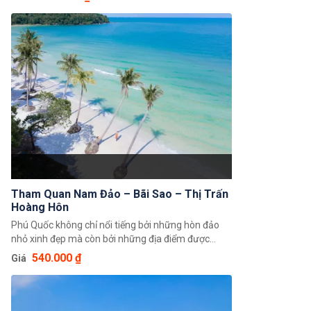
nghiệm tuyến cáp treo này. Ngoài ra quý khách còn
được vui chơi tại công viên nước Aquatopia và
tham gia Tour khám phá 4 hòn đảo đẹp nhất phía
nam Phú Quốc.
Tham Quan Nam Đảo – Bãi Sao – Thị Trấn
Hoàng Hôn
Phú Quốc không chỉ nổi tiếng bởi những hòn đảo
nhỏ xinh đẹp mà còn bởi những địa điểm được
thiên nhiên ban cho vẻ đẹp ngoạn mục, những
540.000 ₫
Giá
ngành nghề truyền thống mà không nhầm lẫn vào
bất cứ điểm đến du lịch nào khác. Đến Phú Quốc
không thể thiếu chuyến tham quan phía Nam, nơi
chứa đựng nhiều điều mới lạ và hấp dẫn đối với du