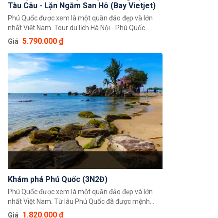
Tàu Câu - Lặn Ngắm San Hô (Bay Vietjet)
Phú Quốc được xem là một quần đảo đẹp và lớn
nhất Việt Nam. Tour du lịch Hà Nội - Phú Quốc
(4N3Đ): Trải Nghiệm Tàu Câu - Lặn Ngắm San Hô
5.790.000 ₫
Giá
sẽ đưa du khách đắm mình vào vẻ đẹp của hòn
đảo ngọc cùng với những trải nghiệm khám phá về
thiên nhiên kỳ vĩ nơi đây.
Khám phá Phú Quốc (3N2Đ)
Phú Quốc được xem là một quần đảo đẹp và lớn
nhất Việt Nam. Từ lâu Phú Quốc đã được mệnh
danh là hòn đảo ngọc trên vùng biển Tây Nam của
1.820.000 ₫
Giá