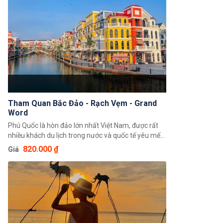
khách.
Tham Quan Bắc Đảo - Rạch Vẹm - Grand
Word
Phú Quốc là hòn đảo lớn nhất Việt Nam, được rất
nhiều khách du lịch trong nước và quốc tế yêu mến
bởi vẻ đẹp hoang sơ của thiên nhiên. Phú Quốc
820.000 ₫
Giá
không chỉ có biển mà còn có cả núi, rừng, những
con suối và những khu làng chài nổi tiếng xuất hiện
rất nhiều trong các lịch trình tour du lịch Phú Quốc.
Làng chài Rạch Vẹm, rừng nguyên sinh, Gành Dầu
là những địa điểm mới lạ và còn giữ được những
nét đẹp hoang sơ ban đầu mà quý khách không
thể bỏ qua.