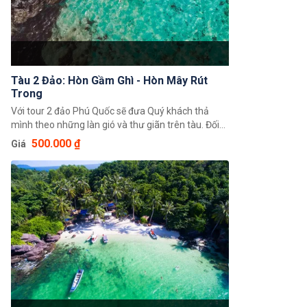
Tàu 2 Đảo: Hòn Gầm Ghì - Hòn Mây Rút
Trong
Với tour 2 đảo Phú Quốc sẽ đưa Quý khách thả
mình theo những làn gió và thư giãn trên tàu. Đối
với nhóm gia đình hoặc quý khách đi theo nhóm
500.000 ₫
Giá
đông người thì đây là sự lựa chọn hợp lý nhất khi đi
du lịch Phú Quốc. Tất cả tàu đều có 2 tầng với sức
chứa từ 30 đến 90 khách, tầng dưới là nơi sinh hoạt
chung và dùng bữa trưa, tầng trên là khu vực nghỉ
ngơi với các ghế nằm. Đặc biệt, quý khách sẽ được
đặt chân đến 2 hòn đảo đẹp nhất khu vực quần
đảo An Thới với các hoạt động thú vị như lặn ngắm
san hô, câu cá trên tàu, chụp ảnh, vui chơi tắm
biển, thưởng thức ẩm thực,...