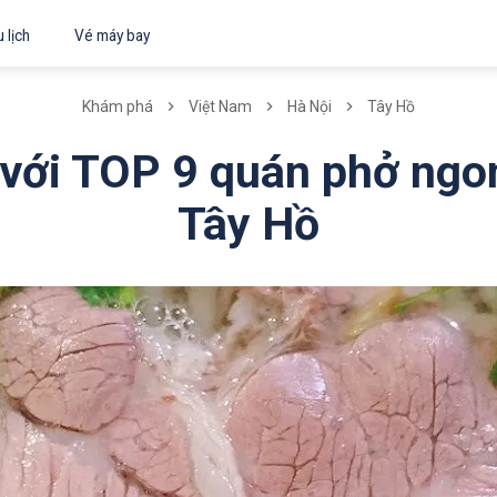
 lịch
Vé máy bay
Khám phá
Việt Nam
Hà Nội
Tây Hồ
với TOP 9 quán phở ngon
Tây Hồ