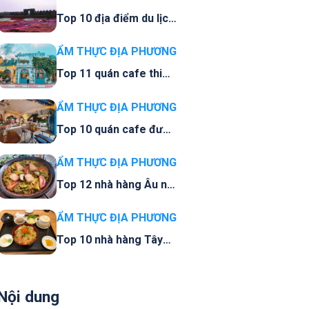
Top 10 địa điểm du lịch
quận Tây Hồ không nên
bỏ lỡ
ẨM THỰC ĐỊA PHƯƠNG
Top 11 quán cafe thiên
đường cho tín đồ
check-in quận Tây Hồ
ẨM THỰC ĐỊA PHƯƠNG
Top 10 quán cafe được
yêu thích quận Tây Hồ
ẨM THỰC ĐỊA PHƯƠNG
Top 12 nhà hàng Âu nổi
tiếng quận Tây Hồ, Hà
Nội
ẨM THỰC ĐỊA PHƯƠNG
Top 10 nhà hàng Tây
quận Tây Hồ nhất định
phải đến
Nội dung